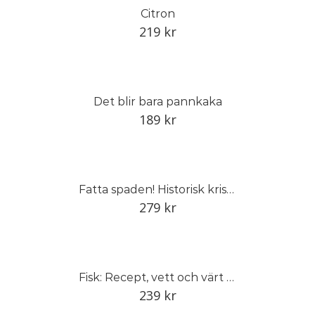
Citron
219
kr
Det blir bara pannkaka
189
kr
Fatta spaden! Historisk kristidsodling för framtida skördar
279
kr
Fisk: Recept, vett och värt att veta
239
kr