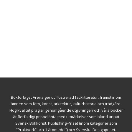
Bokförlaget Arena ger ut illustrerad facklitteratur, främst inom
ämnen som foto, konst, arkitektur, kulturhistoria och trädgård.
Hög kvalitet präglar genomgående utgivningen och våra böcker
är flerfaldigt prisbelönta med utmärkelser som bland annat
Svensk Bokkonst, Publishing-Priset (inom kategorier som
”Praktverk” och ”Läromedel”) och Svenska Designpriset.