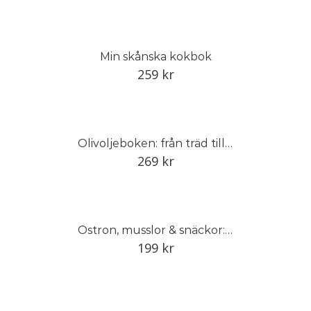
Min skånska kokbok
259
kr
Olivoljeboken: från träd till bord
269
kr
Ostron, musslor & snäckor: Recept, vett och värt att veta
199
kr