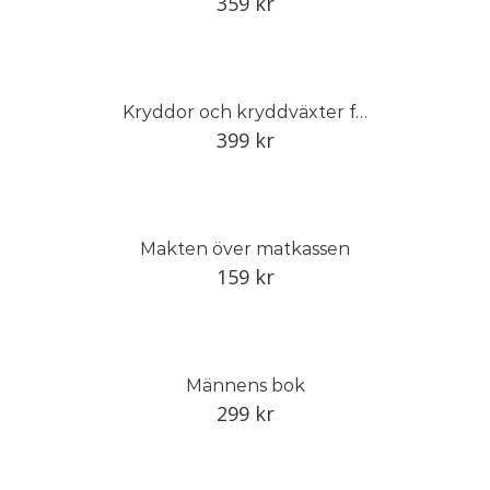
359
kr
Kryddor och kryddväxter från hela världen
399
kr
Makten över matkassen
159
kr
Männens bok
299
kr