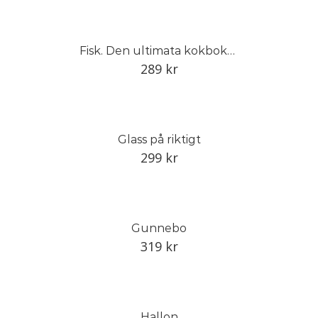
Fisk. Den ultimata kokboken om fisk och skaldjur
289
kr
Glass på riktigt
299
kr
Gunnebo
319
kr
Hallon