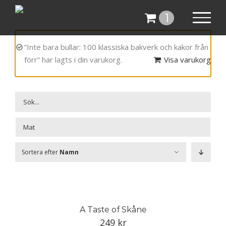
Fortsätt
1
till
innehållet
”Inte bara bullar: 100 klassiska bakverk och kakor från
förr” har lagts i din varukorg.
Visa varukorg

Sortera efter
Namn
A Taste of Skåne
249
kr