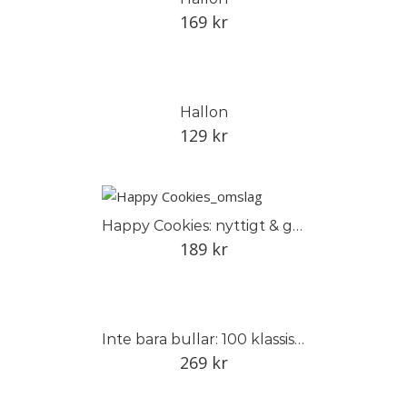
169
kr
Hallon
129
kr
Happy Cookies: nyttigt & gott
189
kr
Inte bara bullar: 100 klassiska bakverk och kakor från förr
269
kr