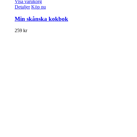
Visa varukorg
Detaljer
Köp nu
Min skånska kokbok
259
kr