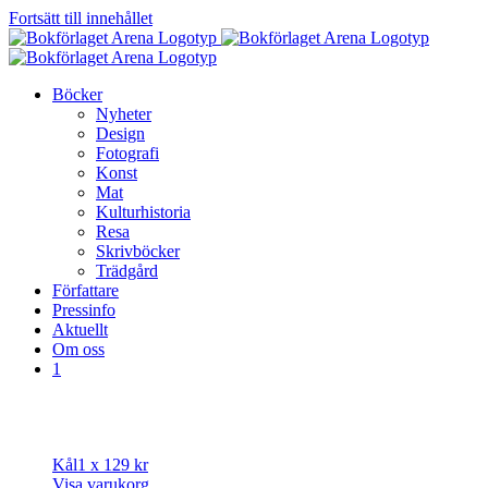
Fortsätt till innehållet
Böcker
Nyheter
Design
Fotografi
Konst
Mat
Kulturhistoria
Resa
Skrivböcker
Trädgård
Författare
Pressinfo
Aktuellt
Om oss
1
Kål
1 x
129
kr
Visa varukorg