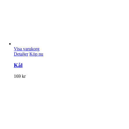
Visa varukorg
Detaljer
Köp nu
Kål
169
kr