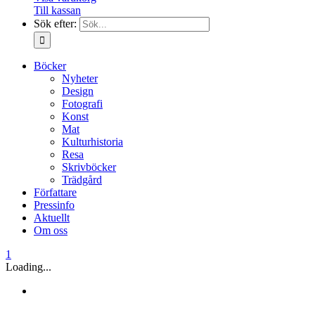
Till kassan
Sök efter:
Böcker
Nyheter
Design
Fotografi
Konst
Mat
Kulturhistoria
Resa
Skrivböcker
Trädgård
Författare
Pressinfo
Aktuellt
Om oss
1
Loading...