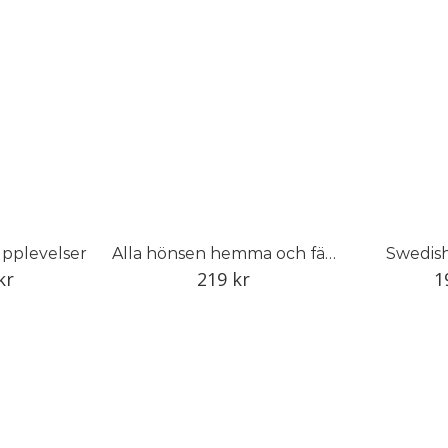
pplevelser
Alla hönsen hemma och färska ägg i köket
Swedish
kr
219
kr
1