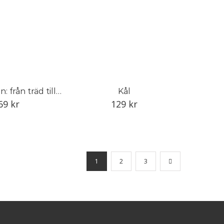
Olivoljeboken: från träd till bord
Kål
69
kr
129
kr
1
2
3