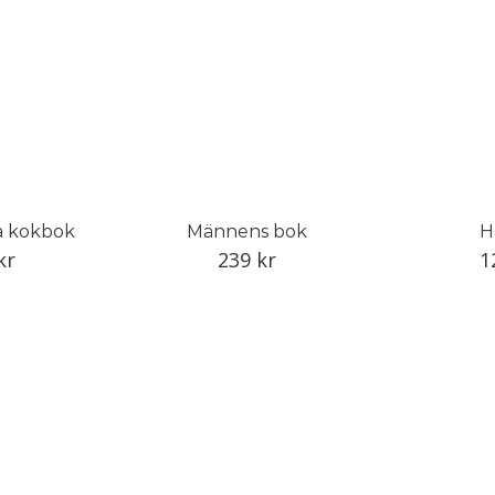
a kokbok
Männens bok
H
kr
239
kr
1