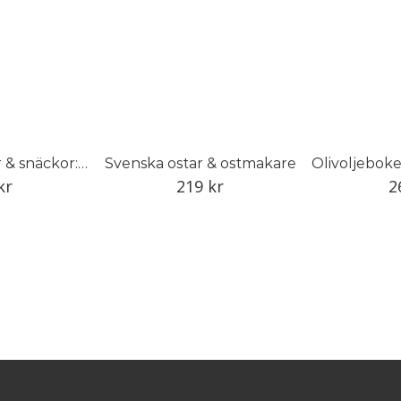
Ostron, musslor & snäckor: Recept, vett och värt att veta
Svenska ostar & ostmakare
kr
219
kr
2