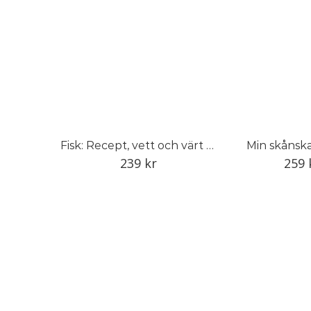
Fisk: Recept, vett och värt att veta
Min skånsk
239
kr
259