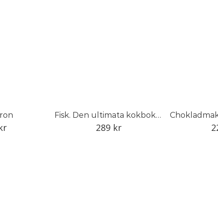
ron
Fisk. Den ultimata kokboken om fisk och skaldjur
Chokladmak
kr
289
kr
2