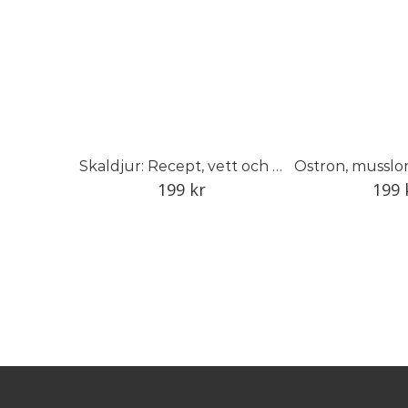
Skaldjur: Recept, vett och värt att veta
199
kr
199