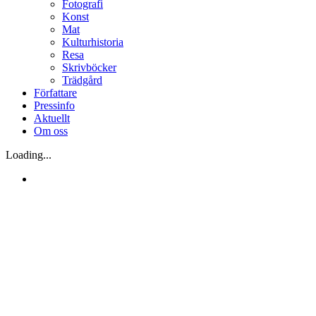
Fotografi
Konst
Mat
Kulturhistoria
Resa
Skrivböcker
Trädgård
Författare
Pressinfo
Aktuellt
Om oss
Loading...