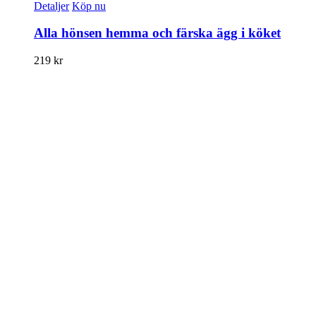
Detaljer
Köp nu
Alla hönsen hemma och färska ägg i köket
219
kr