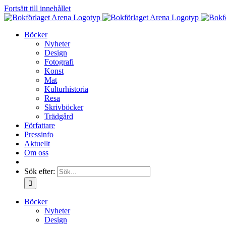
Fortsätt till innehållet
Böcker
Nyheter
Design
Fotografi
Konst
Mat
Kulturhistoria
Resa
Skrivböcker
Trädgård
Författare
Pressinfo
Aktuellt
Om oss
Sök efter:
Böcker
Nyheter
Design