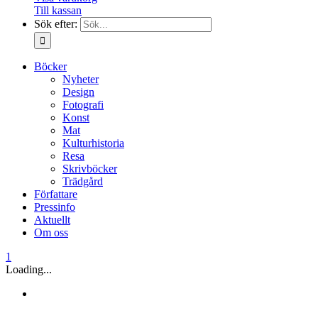
Till kassan
Sök efter:
Böcker
Nyheter
Design
Fotografi
Konst
Mat
Kulturhistoria
Resa
Skrivböcker
Trädgård
Författare
Pressinfo
Aktuellt
Om oss
1
Loading...