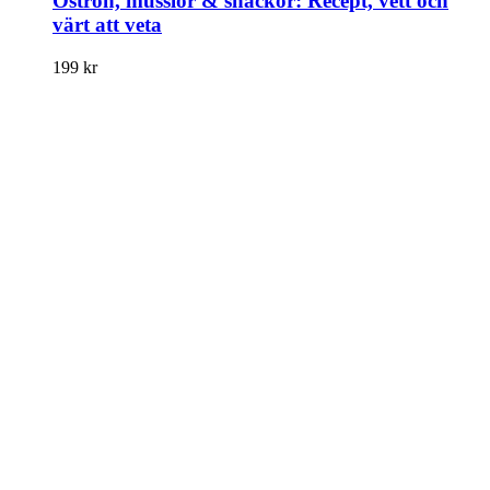
Ostron, musslor & snäckor: Recept, vett och
värt att veta
199
kr