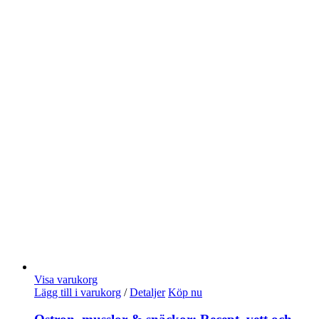
Visa varukorg
Lägg till i varukorg
/
Detaljer
Köp nu