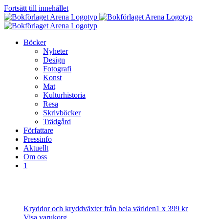
Fortsätt till innehållet
Böcker
Nyheter
Design
Fotografi
Konst
Mat
Kulturhistoria
Resa
Skrivböcker
Trädgård
Författare
Pressinfo
Aktuellt
Om oss
1
Kryddor och kryddväxter från hela världen
1 x
399
kr
Visa varukorg