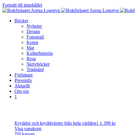
Fortsätt till innehållet
Böcker
Nyheter
Design
Fotografi
Konst
Mat
Kulturhistoria
Resa
Skrivböcker
Trädgård
Författare
Pressinfo
Aktuellt
Om oss
1
Kryddor och kryddväxter från hela världen
1 x
399
kr
Visa varukorg
Till kassan