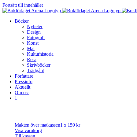
Fortsätt till innehållet
Böcker
Nyheter
Design
Fotografi
Konst
Mat
Kulturhistoria
Resa
Skrivböcker
Trädgård
Författare
Pressinfo
Aktuellt
Om oss
1
Makten över matkassen
1 x
159
kr
Visa varukorg
Till kassan