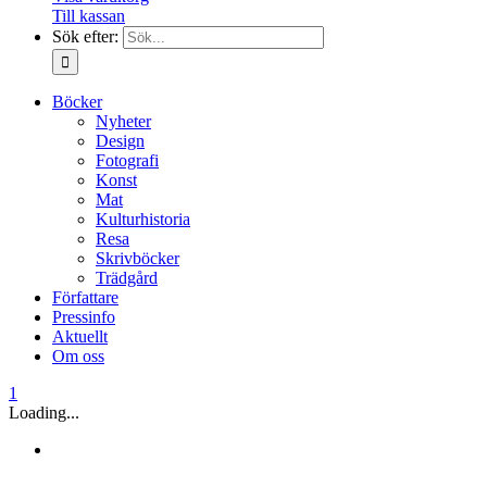
Till kassan
Sök efter:
Böcker
Nyheter
Design
Fotografi
Konst
Mat
Kulturhistoria
Resa
Skrivböcker
Trädgård
Författare
Pressinfo
Aktuellt
Om oss
1
Loading...