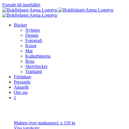
Fortsätt till innehållet
Böcker
Nyheter
Design
Fotografi
Konst
Mat
Kulturhistoria
Resa
Skrivböcker
Trädgård
Författare
Pressinfo
Aktuellt
Om oss
1
Makten över matkassen
1 x
159
kr
Visa varukorg