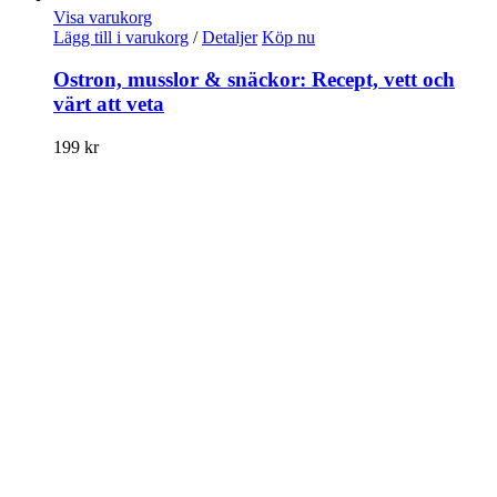
Visa varukorg
Lägg till i varukorg
/
Detaljer
Köp nu
Ostron, musslor & snäckor: Recept, vett och
värt att veta
199
kr