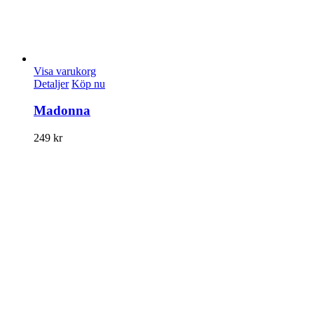
Visa varukorg
Detaljer
Köp nu
Madonna
249
kr