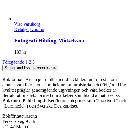
Visa varukorg
Detaljer
Köp nu
Fotografi Hilding Mickelsson
139
kr
Föregående
1
2
3
Stäng snabbvy av produkten
×
Bokförlaget Arena ger ut illustrerad facklitteratur, främst inom
ämnen som foto, konst, arkitektur, kulturhistoria och trädgård. Hög
kvalitet präglar genomgående utgivningen och våra böcker är
flerfaldigt prisbelönta med utmärkelser som bland annat Svensk
Bokkonst, Publishing-Priset (inom kategorier som ”Praktverk” och
”Läromedel”) och Svenska Designpriset.
Bokförlaget Arena
Fersens väg 9 3 tr
211 42 Malmö