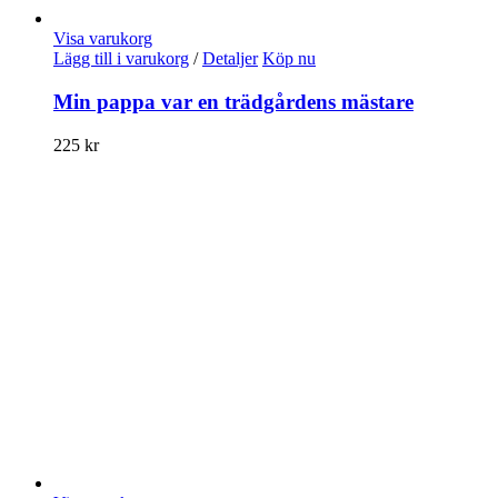
Visa varukorg
Lägg till i varukorg
/
Detaljer
Köp nu
Min pappa var en trädgårdens mästare
225
kr