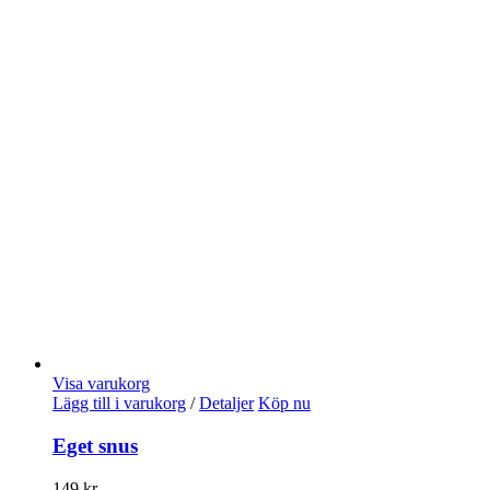
Visa varukorg
Lägg till i varukorg
/
Detaljer
Köp nu
Eget snus
149
kr