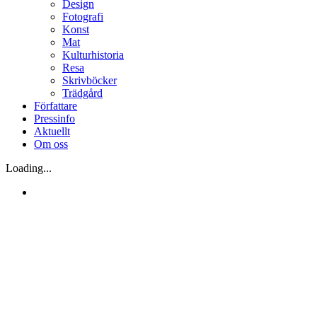
Design
Fotografi
Konst
Mat
Kulturhistoria
Resa
Skrivböcker
Trädgård
Författare
Pressinfo
Aktuellt
Om oss
Loading...