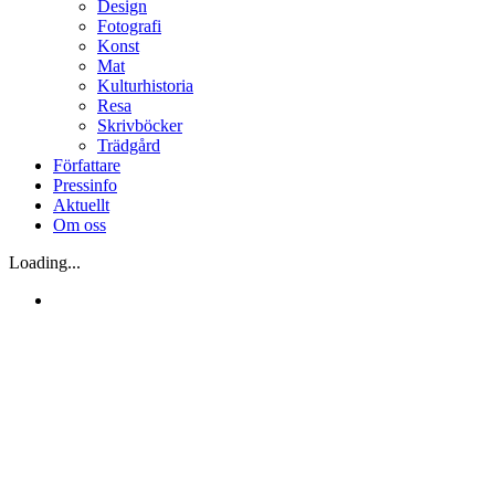
Design
Fotografi
Konst
Mat
Kulturhistoria
Resa
Skrivböcker
Trädgård
Författare
Pressinfo
Aktuellt
Om oss
Loading...