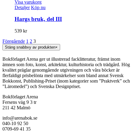
Visa varukorg
Detaljer
Köp nu
Hargs bruk, del III
539
kr
Föregående
1
2
3
Stäng snabbvy av produkten
×
Bokförlaget Arena ger ut illustrerad facklitteratur, främst inom
ämnen som foto, konst, arkitektur, kulturhistoria och trädgård. Hög
kvalitet präglar genomgående utgivningen och våra böcker är
flerfaldigt prisbelönta med utmärkelser som bland annat Svensk
Bokkonst, Publishing-Priset (inom kategorier som ”Praktverk” och
”Läromedel”) och Svenska Designpriset.
Bokförlaget Arena
Fersens väg 9 3 tr
211 42 Malmö
info@arenabok.se
040-10 92 50
0709-69 41 35