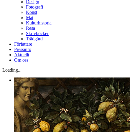
Design
Fotografi
Konst
Mat
Kulturhistoria
Resa
Skrivböcker
Trädgård
Författare
Pressinfo
Aktuellt
Om oss
Loading...