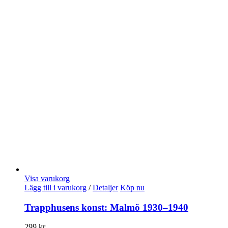
Visa varukorg
Lägg till i varukorg
/
Detaljer
Köp nu
Trapphusens konst: Malmö 1930–1940
299
kr