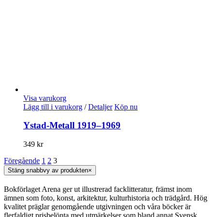
Visa varukorg
Lägg till i varukorg
/
Detaljer
Köp nu
Ystad-Metall 1919–1969
349
kr
Föregående
1
2
3
Stäng snabbvy av produkten
×
Bokförlaget Arena ger ut illustrerad facklitteratur, främst inom
ämnen som foto, konst, arkitektur, kulturhistoria och trädgård. Hög
kvalitet präglar genomgående utgivningen och våra böcker är
flerfaldigt prisbelönta med utmärkelser som bland annat Svensk