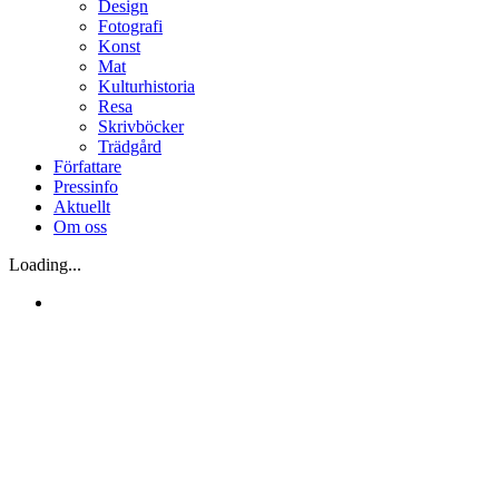
Design
Fotografi
Konst
Mat
Kulturhistoria
Resa
Skrivböcker
Trädgård
Författare
Pressinfo
Aktuellt
Om oss
Loading...