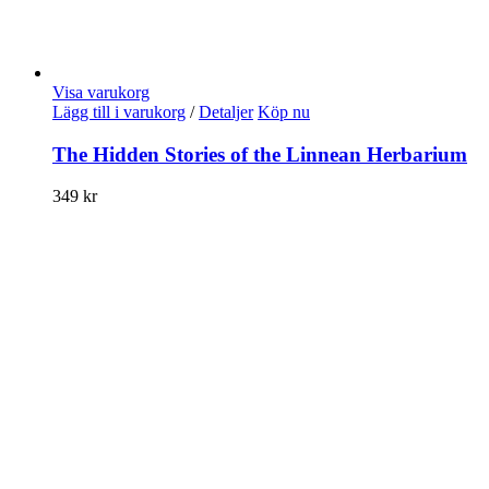
Visa varukorg
Lägg till i varukorg
/
Detaljer
Köp nu
The Hidden Stories of the Linnean Herbarium
349
kr