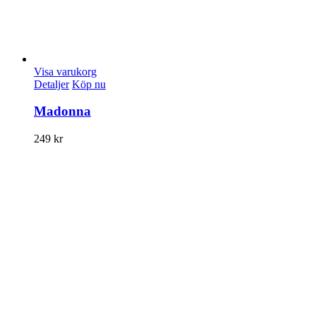
Visa varukorg
Detaljer
Köp nu
Madonna
249
kr