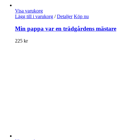
Visa varukorg
Lägg till i varukorg
/
Detaljer
Köp nu
Min pappa var en trädgårdens mästare
225
kr