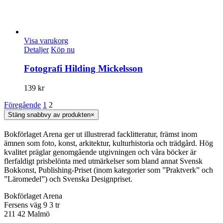
Visa varukorg
Detaljer
Köp nu
Fotografi Hilding Mickelsson
139
kr
Föregående
1
2
Stäng snabbvy av produkten
×
Bokförlaget Arena ger ut illustrerad facklitteratur, främst inom
ämnen som foto, konst, arkitektur, kulturhistoria och trädgård. Hög
kvalitet präglar genomgående utgivningen och våra böcker är
flerfaldigt prisbelönta med utmärkelser som bland annat Svensk
Bokkonst, Publishing-Priset (inom kategorier som ”Praktverk” och
”Läromedel”) och Svenska Designpriset.
Bokförlaget Arena
Fersens väg 9 3 tr
211 42 Malmö