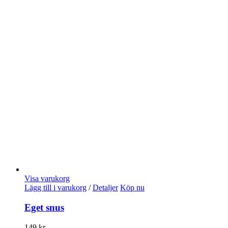
Visa varukorg
Lägg till i varukorg
/
Detaljer
Köp nu
Eget snus
149
kr