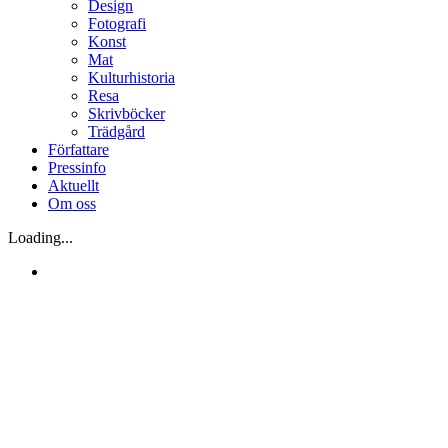
Design
Fotografi
Konst
Mat
Kulturhistoria
Resa
Skrivböcker
Trädgård
Författare
Pressinfo
Aktuellt
Om oss
Loading...