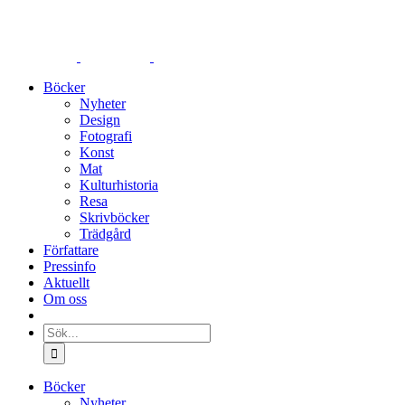
Fortsätt
till
innehållet
Böcker
Nyheter
Design
Fotografi
Konst
Mat
Kulturhistoria
Resa
Skrivböcker
Trädgård
Författare
Pressinfo
Aktuellt
Om oss
Sök
efter:
Böcker
Nyheter