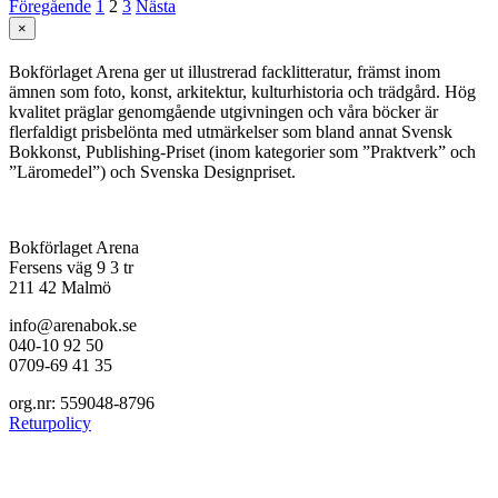
Föregående
1
2
3
Nästa
Stäng
×
snabbvy
av
Bokförlaget Arena ger ut illustrerad facklitteratur, främst inom
produkten
ämnen som foto, konst, arkitektur, kulturhistoria och trädgård. Hög
kvalitet präglar genomgående utgivningen och våra böcker är
flerfaldigt prisbelönta med utmärkelser som bland annat Svensk
Bokkonst, Publishing-Priset (inom kategorier som ”Praktverk” och
”Läromedel”) och Svenska Designpriset.
Bokförlaget Arena
Fersens väg 9 3 tr
211 42 Malmö
info@arenabok.se
040-10 92 50
0709-69 41 35
org.nr: 559048-8796
Returpolicy