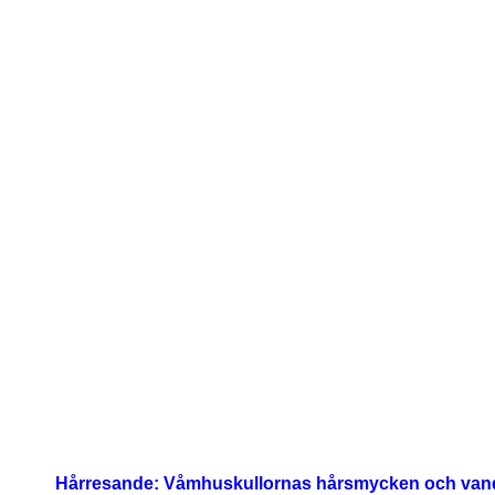
Hårresande: Våmhuskullornas hårsmycken och van