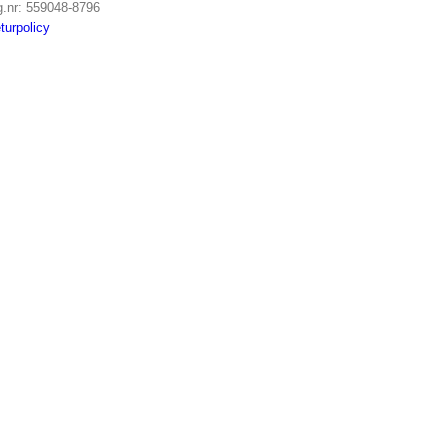
g.nr: 559048-8796
turpolicy