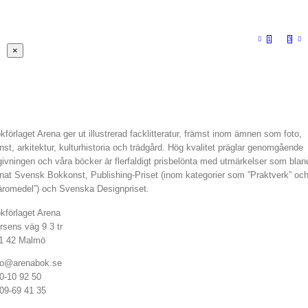
1
2
3
Stäng
×
snabbvy
av
produkten
kförlaget Arena ger ut illustrerad facklitteratur, främst inom ämnen som foto,
nst, arkitektur, kulturhistoria och trädgård. Hög kvalitet präglar genomgående
givningen och våra böcker är flerfaldigt prisbelönta med utmärkelser som blan
nat Svensk Bokkonst, Publishing-Priset (inom kategorier som ”Praktverk” oc
äromedel”) och Svenska Designpriset.
kförlaget Arena
rsens väg 9 3 tr
1 42 Malmö
fo@arenabok.se
0-10 92 50
09-69 41 35