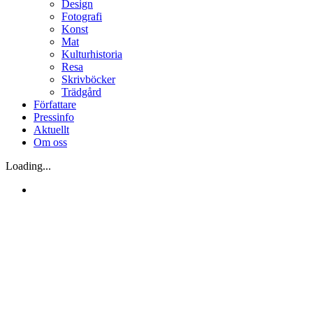
Design
Fotografi
Konst
Mat
Kulturhistoria
Resa
Skrivböcker
Trädgård
Författare
Pressinfo
Aktuellt
Om oss
Loading...