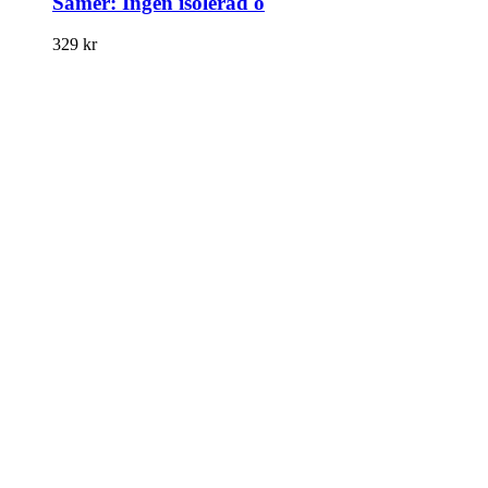
Samer: Ingen isolerad ö
329
kr