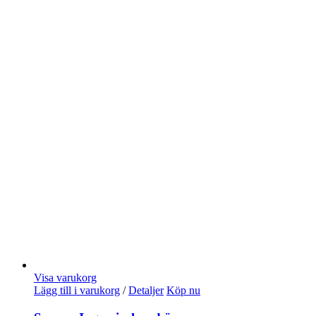
Visa varukorg
Lägg till i varukorg
/
Detaljer
Köp nu