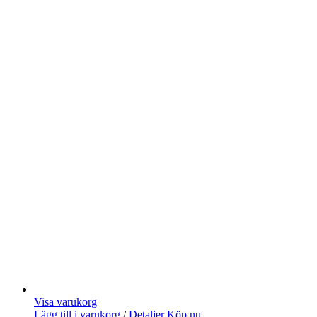
Visa varukorg
Lägg till i varukorg
/
Detaljer
Köp nu