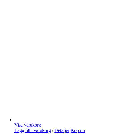
Visa varukorg
Lägg till i varukorg
/
Detaljer
Köp nu