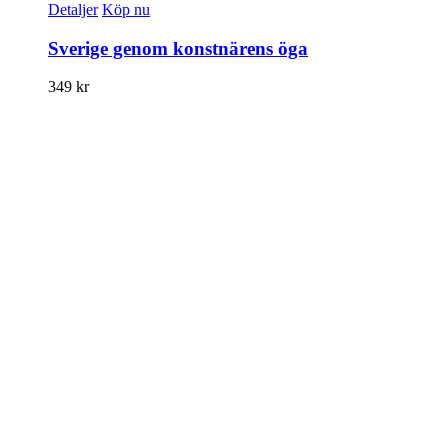
Detaljer
Köp nu
Sverige genom konstnärens öga
349
kr