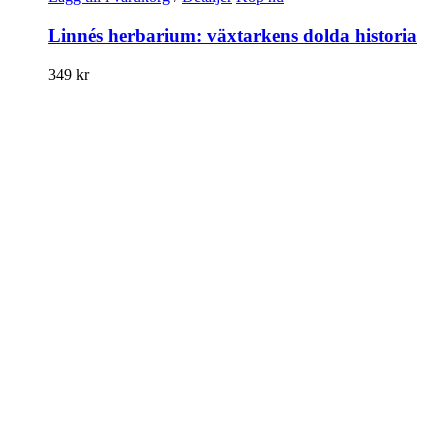
Linnés herbarium: växtarkens dolda historia
349
kr