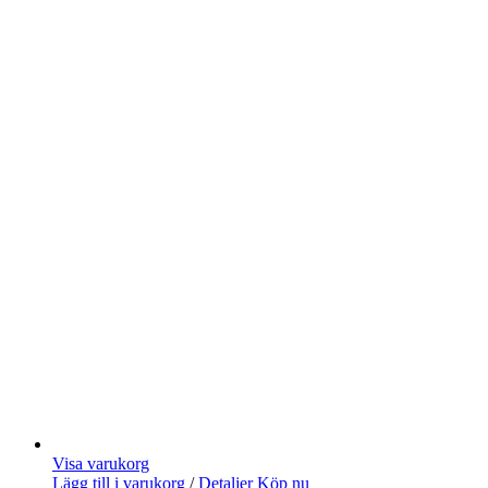
Visa varukorg
Lägg till i varukorg
/
Detaljer
Köp nu