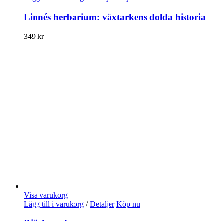
Linnés herbarium: växtarkens dolda historia
349
kr
Visa varukorg
Lägg till i varukorg
/
Detaljer
Köp nu