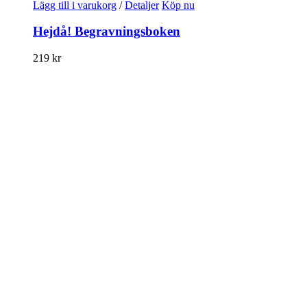
Lägg till i varukorg
/
Detaljer
Köp nu
Hejdå! Begravningsboken
219
kr