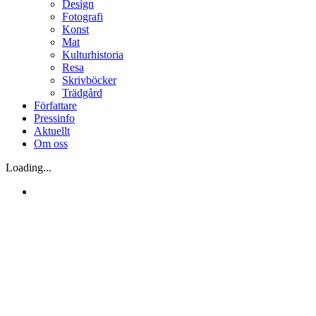
Design
Fotografi
Konst
Mat
Kulturhistoria
Resa
Skrivböcker
Trädgård
Författare
Pressinfo
Aktuellt
Om oss
Loading...