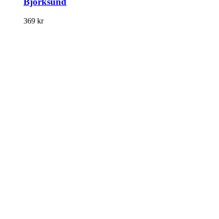
Björksund
369
kr