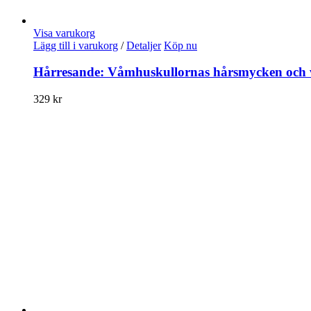
Visa varukorg
Lägg till i varukorg
/
Detaljer
Köp nu
Hårresande: Våmhuskullornas hårsmycken och 
329
kr