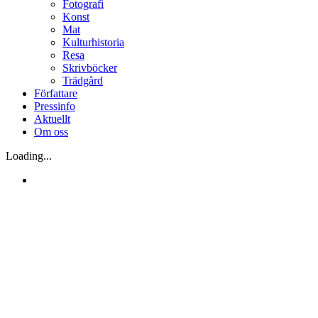
Fotografi
Konst
Mat
Kulturhistoria
Resa
Skrivböcker
Trädgård
Författare
Pressinfo
Aktuellt
Om oss
Loading...