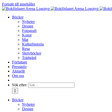
Fortsätt till innehållet
Böcker
Nyheter
Design
Fotografi
Konst
Mat
Kulturhistoria
Resa
Skrivböcker
Trädgård
Författare
Pressinfo
Aktuellt
Om oss
Sök efter:
Böcker
Nyheter
Design