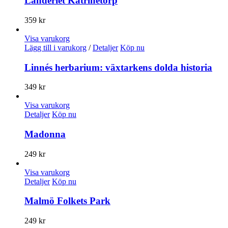
Landeriet Katrinetorp
359
kr
Visa varukorg
Lägg till i varukorg
/
Detaljer
Köp nu
Linnés herbarium: växtarkens dolda historia
349
kr
Visa varukorg
Detaljer
Köp nu
Madonna
249
kr
Visa varukorg
Detaljer
Köp nu
Malmö Folkets Park
249
kr