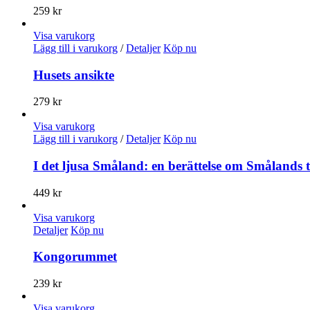
259
kr
Visa varukorg
Lägg till i varukorg
/
Detaljer
Köp nu
Husets ansikte
279
kr
Visa varukorg
Lägg till i varukorg
/
Detaljer
Köp nu
I det ljusa Småland: en berättelse om Smålands 
449
kr
Visa varukorg
Detaljer
Köp nu
Kongorummet
239
kr
Visa varukorg