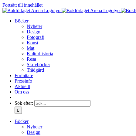
Fortsätt till innehållet
Böcker
Nyheter
Design
Fotografi
Konst
Mat
Kulturhistoria
Resa
Skrivböcker
Trädgård
Författare
Pressinfo
Aktuellt
Om oss
Sök efter:
Böcker
Nyheter
Design