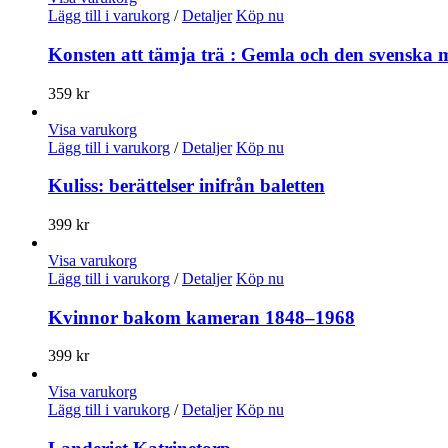
Lägg till i varukorg
/
Detaljer
Köp nu
Konsten att tämja trä : Gemla och den svenska 
359
kr
Visa varukorg
Lägg till i varukorg
/
Detaljer
Köp nu
Kuliss: berättelser inifrån baletten
399
kr
Visa varukorg
Lägg till i varukorg
/
Detaljer
Köp nu
Kvinnor bakom kameran 1848–1968
399
kr
Visa varukorg
Lägg till i varukorg
/
Detaljer
Köp nu