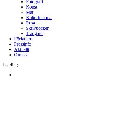
Fotografi
Konst
Mat
Kulturhistoria
Resa
Skrivböcker
Trädgård
Författare
Pressinfo
Aktuellt
Om oss
Loading...