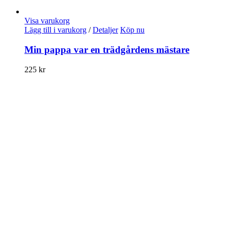
Visa varukorg
Lägg till i varukorg
/
Detaljer
Köp nu
Min pappa var en trädgårdens mästare
225
kr