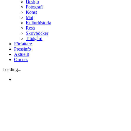
Design
Fotografi
Konst
Mat
Kulturhistoria
Resa
Skrivböcker
Trädgård
Författare
Pressinfo
Aktuellt
Om oss
Loading...