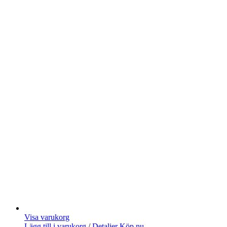
Visa varukorg
Lägg till i varukorg
/
Detaljer
Köp nu