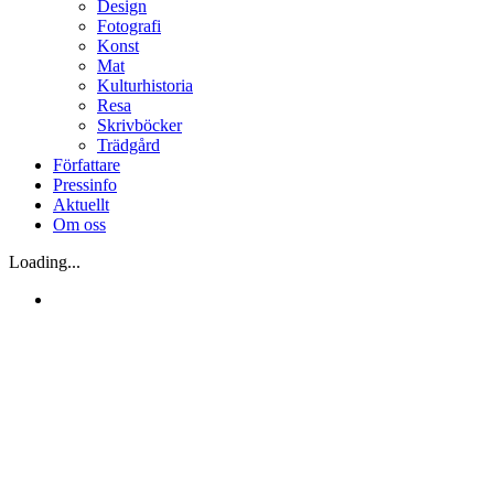
Design
Fotografi
Konst
Mat
Kulturhistoria
Resa
Skrivböcker
Trädgård
Författare
Pressinfo
Aktuellt
Om oss
Loading...