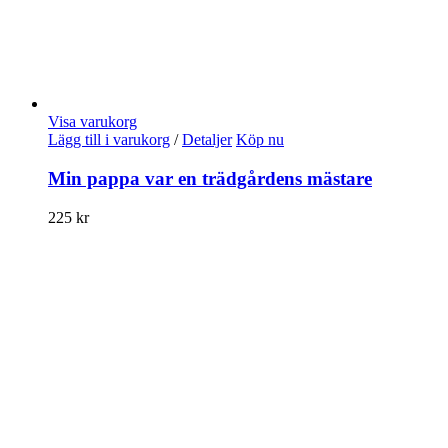
Visa varukorg
Lägg till i varukorg
/
Detaljer
Köp nu
Min pappa var en trädgårdens mästare
225
kr