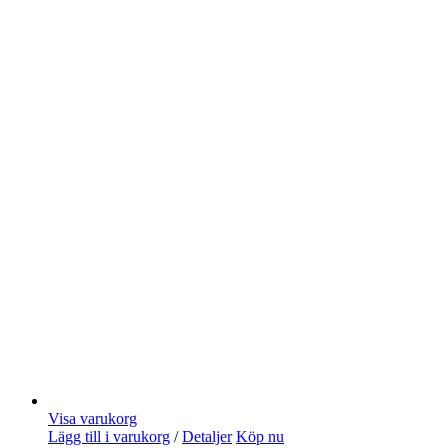
Visa varukorg
Lägg till i varukorg
/
Detaljer
Köp nu