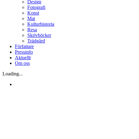
Design
Fotografi
Konst
Mat
Kulturhistoria
Resa
Skrivböcker
Trädgård
Författare
Pressinfo
Aktuellt
Om oss
Loading...