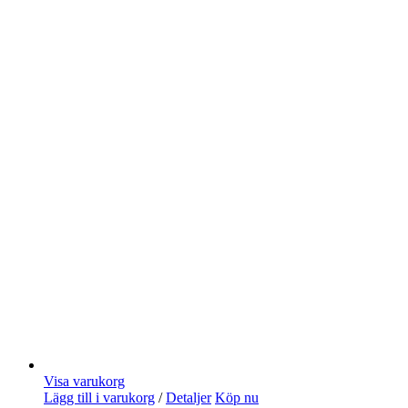
Visa varukorg
Lägg till i varukorg
/
Detaljer
Köp nu