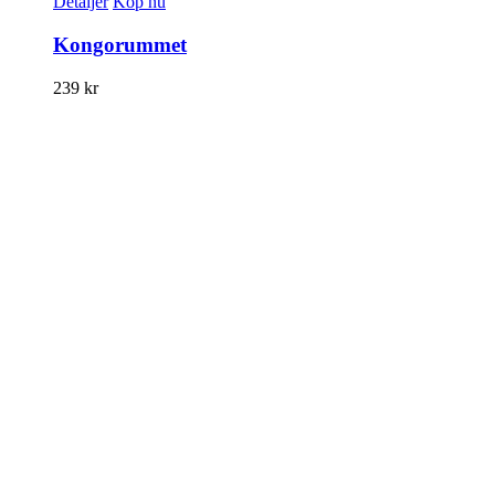
Detaljer
Köp nu
Kongorummet
239
kr