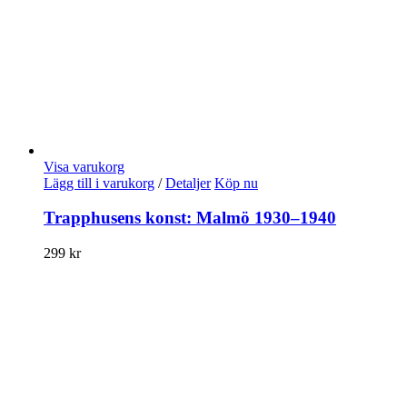
Visa varukorg
Lägg till i varukorg
/
Detaljer
Köp nu
Trapphusens konst: Malmö 1930–1940
299
kr