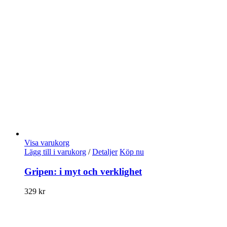
Visa varukorg
Lägg till i varukorg
/
Detaljer
Köp nu
Gripen: i myt och verklighet
329
kr