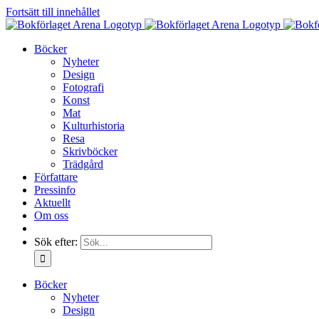
Fortsätt till innehållet
Böcker
Nyheter
Design
Fotografi
Konst
Mat
Kulturhistoria
Resa
Skrivböcker
Trädgård
Författare
Pressinfo
Aktuellt
Om oss
Sök efter:
Böcker
Nyheter
Design