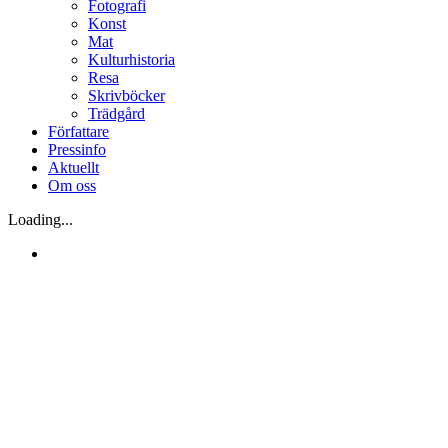
Fotografi
Konst
Mat
Kulturhistoria
Resa
Skrivböcker
Trädgård
Författare
Pressinfo
Aktuellt
Om oss
Loading...