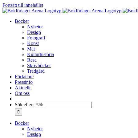
Fortsätt till innehållet
Böcker
Nyheter
Design
Fotografi
Konst
Mat
Kulturhistoria
Resa
Skrivböcker
Trädgård
Författare
Pressinfo
Aktuellt
Om oss
Sök efter:
Böcker
Nyheter
Design