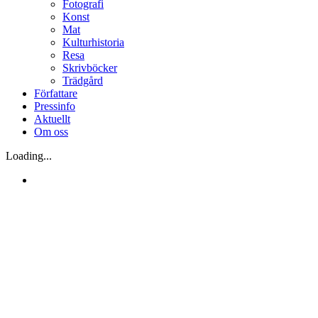
Fotografi
Konst
Mat
Kulturhistoria
Resa
Skrivböcker
Trädgård
Författare
Pressinfo
Aktuellt
Om oss
Loading...