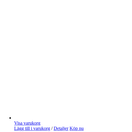
Visa varukorg
Lägg till i varukorg
/
Detaljer
Köp nu