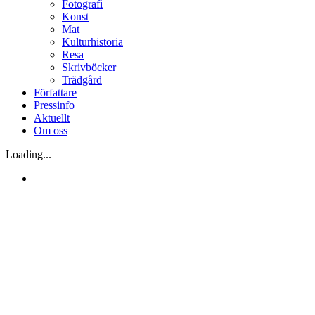
Fotografi
Konst
Mat
Kulturhistoria
Resa
Skrivböcker
Trädgård
Författare
Pressinfo
Aktuellt
Om oss
Loading...