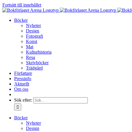
Fortsätt till innehållet
Böcker
Nyheter
Design
Fotografi
Konst
Mat
Kulturhistoria
Resa
Skrivböcker
Trädgård
Författare
Pressinfo
Aktuellt
Om oss
Sök efter:
Böcker
Nyheter
Design