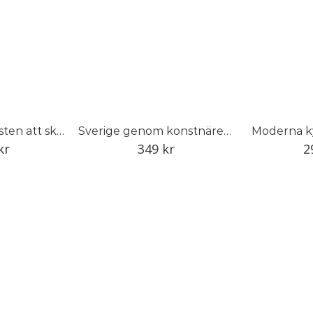
Ulla Molin : Konsten att skapa den tidlösa trädgården
Sverige genom konstnärens öga
Moderna ky
kr
349
kr
2