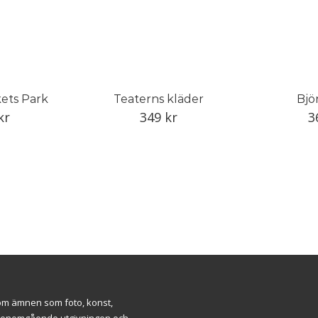
ets Park
Teaterns kläder
Bjö
kr
349
kr
3
inom ämnen som foto, konst,