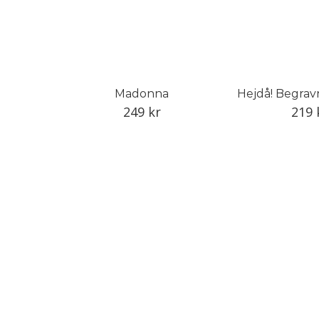
Madonna
Hejdå! Begra
249
kr
219