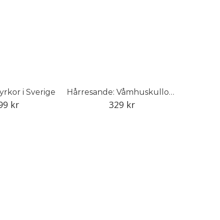
rkor i Sverige
Hårresande: Våmhuskullornas hårsmycken och vandringar
99
kr
329
kr