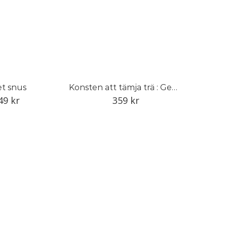
t snus
Konsten att tämja trä : Gemla och den svenska möbelindustrin
49
kr
359
kr