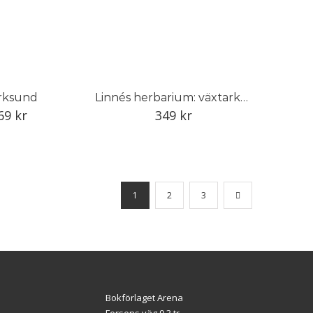
rksund
Linnés herbarium: växtarkens dolda historia
69
kr
349
kr
1
2
3
Bokförlaget Arena