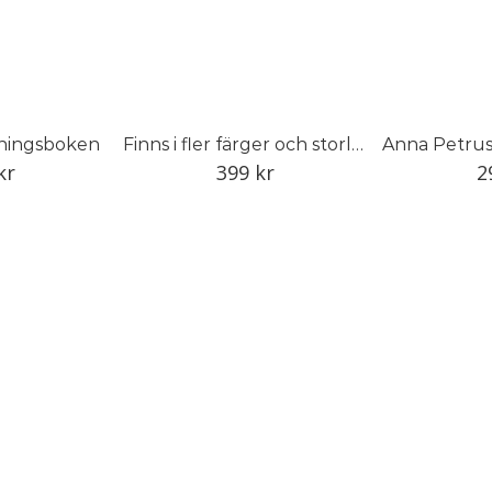
vningsboken
Finns i fler färger och storlekar
kr
399
kr
2