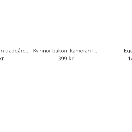
Min pappa var en trädgårdens mästare
Kvinnor bakom kameran 1848–1968
Ege
kr
399
kr
1