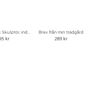
Anna Petrus: Skulptör, industrikonstnär och pionjär
Brev från min trädgård
95
kr
289
kr