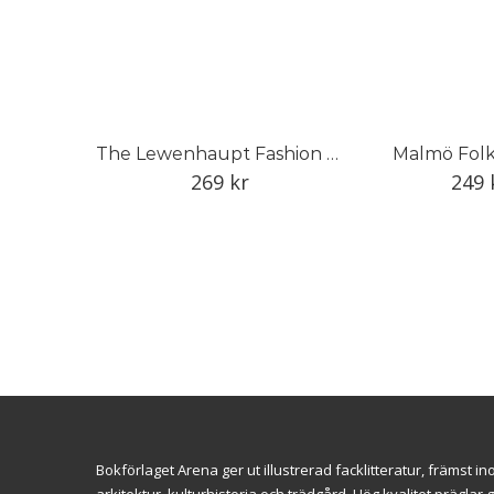
The Lewenhaupt Fashion Collection
Malmö Folk
269
kr
249
Bokförlaget Arena ger ut illustrerad facklitteratur, främst 