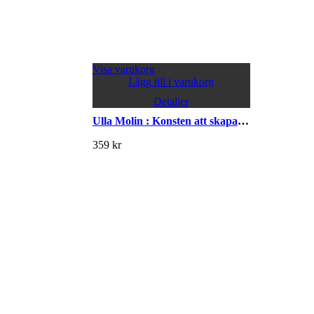
Visa varukorg
Lägg till i varukorg
Detaljer
Ulla Molin : Konsten att skapa den tidlösa trädgården
359
kr