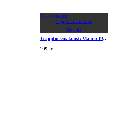
Visa varukorg
Lägg till i varukorg
Detaljer
Trapphusens konst: Malmö 1930–1940
299
kr