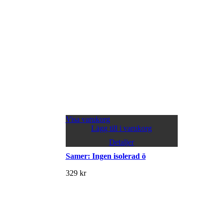
Visa varukorg
Lägg till i varukorg
Detaljer
Samer: Ingen isolerad ö
329
kr