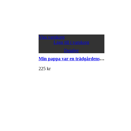
Visa varukorg
Lägg till i varukorg
Detaljer
Min pappa var en trädgårdens mästare
225
kr