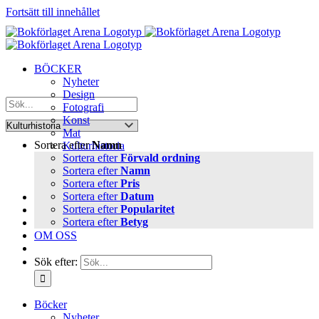
Fortsätt till innehållet
BÖCKER
Nyheter
Design
Fotografi
Konst
Mat
Sortera efter
Namn
Kulturhistoria
Sortera efter
Förvald ordning
Resa
Sortera efter
Namn
Skrivböcker
Sortera efter
Pris
Trädgård
Sortera efter
Datum
FÖRFATTARE
Sortera efter
Popularitet
PRESSINFO
Sortera efter
Betyg
AKTUELLT
OM OSS
Sök efter:
Böcker
Nyheter