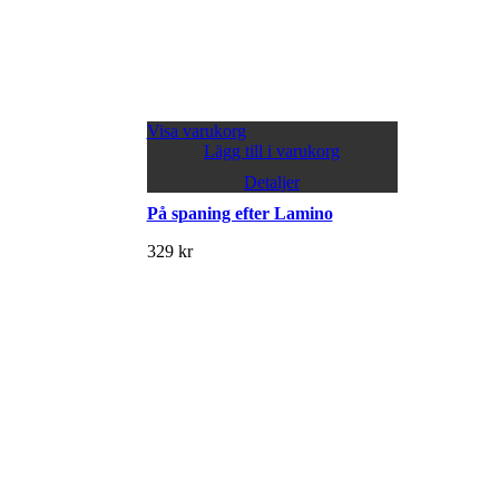
Visa varukorg
Lägg till i varukorg
Detaljer
På spaning efter Lamino
329
kr