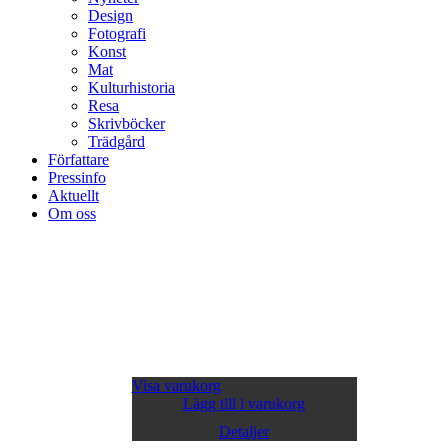
Design
Fotografi
Konst
Mat
Kulturhistoria
Resa
Skrivböcker
Trädgård
Författare
Pressinfo
Aktuellt
Om oss
Visa varukorg
Lägg till i varukorg
Detaljer