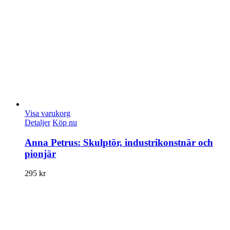
Visa varukorg
Detaljer
Köp nu
Anna Petrus: Skulptör, industrikonstnär och
pionjär
295
kr