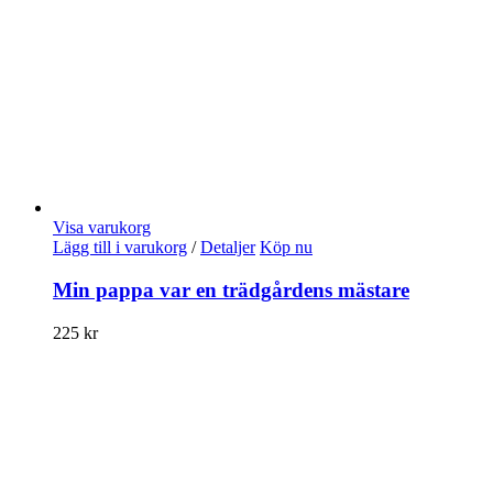
Visa varukorg
Lägg till i varukorg
/
Detaljer
Köp nu
Min pappa var en trädgårdens mästare
225
kr