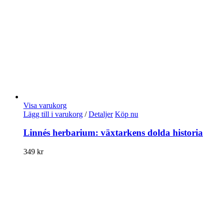
Visa varukorg
Lägg till i varukorg
/
Detaljer
Köp nu
Linnés herbarium: växtarkens dolda historia
349
kr