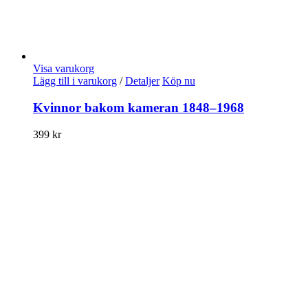
Visa varukorg
Lägg till i varukorg
/
Detaljer
Köp nu
Kvinnor bakom kameran 1848–1968
399
kr