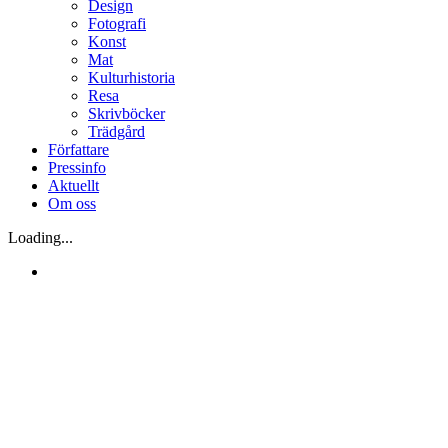
Design
Fotografi
Konst
Mat
Kulturhistoria
Resa
Skrivböcker
Trädgård
Författare
Pressinfo
Aktuellt
Om oss
Loading...