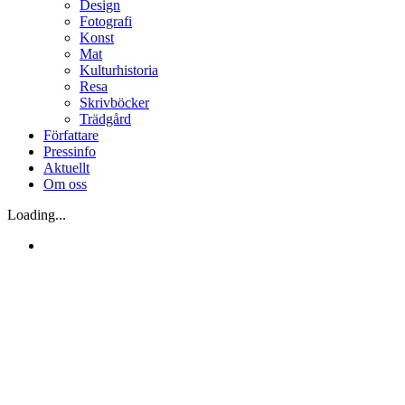
Design
Fotografi
Konst
Mat
Kulturhistoria
Resa
Skrivböcker
Trädgård
Författare
Pressinfo
Aktuellt
Om oss
Loading...