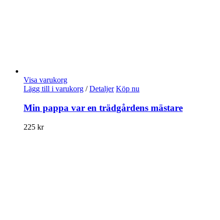
Visa varukorg
Lägg till i varukorg
/
Detaljer
Köp nu
Min pappa var en trädgårdens mästare
225
kr