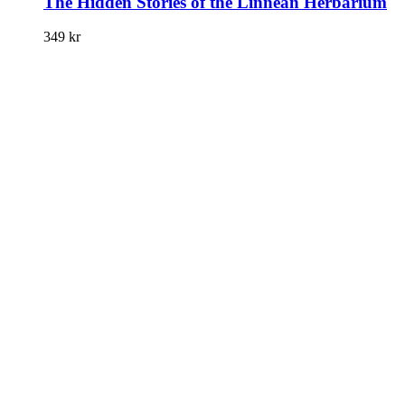
The Hidden Stories of the Linnean Herbarium
349
kr