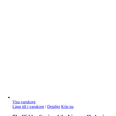
Visa varukorg
Lägg till i varukorg
/
Detaljer
Köp nu