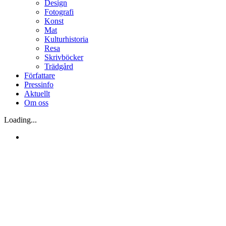
Design
Fotografi
Konst
Mat
Kulturhistoria
Resa
Skrivböcker
Trädgård
Författare
Pressinfo
Aktuellt
Om oss
Loading...