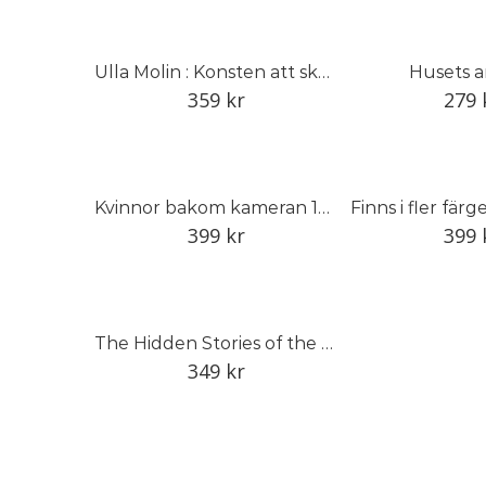
Ulla Molin : Konsten att skapa den tidlösa trädgården
Husets a
359
kr
279
Kvinnor bakom kameran 1848–1968
399
kr
399
The Hidden Stories of the Linnean Herbarium
349
kr