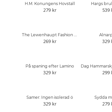
H.M. Konungens Hovstall
Hargs bruk,
279
kr
539
The Lewenhaupt Fashion Collection
Alnarp
269
kr
329
På spaning efter Lamino
329
kr
299
Samer: Ingen isolerad ö
Sydda m
329
kr
279