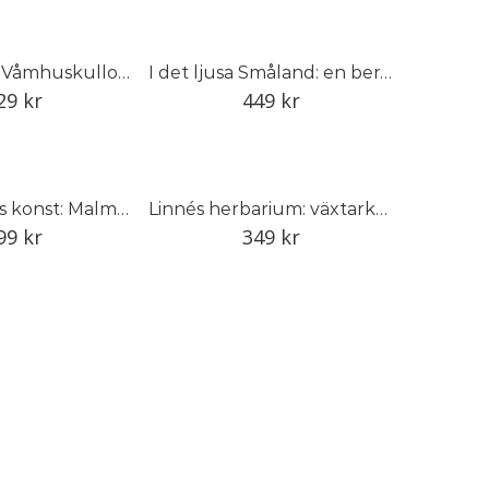
Hårresande: Våmhuskullornas hårsmycken och vandringar
I det ljusa Småland: en berättelse om Smålands trädgård
29
kr
449
kr
Trapphusens konst: Malmö 1930–1940
Linnés herbarium: växtarkens dolda historia
99
kr
349
kr