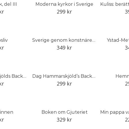
 del III
Moderna kyrkor i Sverige
kr
299
kr
3
sliv
Sverige genom konstnärens öga
Ystad-Met
kr
349
kr
3
Dag Hammarskjölds Backåkra: Platsens magi och föremålens historia
Dag Hammarskjöld’s Backåkra: The Magic of the Place and the History of its Objects
Hemm
kr
299
kr
2
innen
Boken om Gjuteriet
kr
329
kr
2