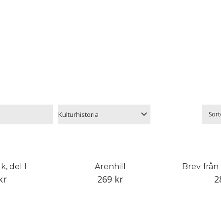
Sort
, del I
Arenhill
Brev från
kr
269
kr
2