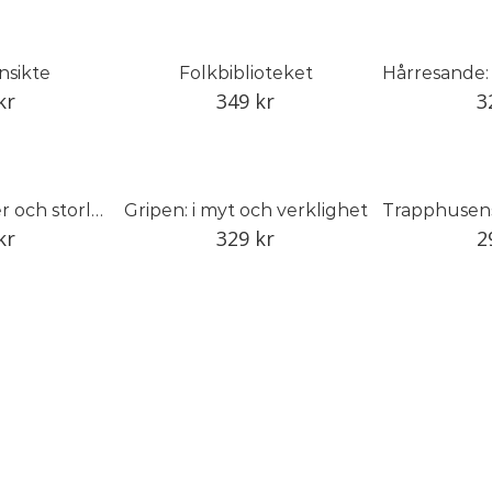
nsikte
Folkbiblioteket
kr
349
kr
3
Finns i fler färger och storlekar
Gripen: i myt och verklighet
kr
329
kr
2