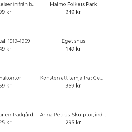
Kuliss: berättelser inifrån baletten
Malmö Folkets Park
99
kr
249
kr
all 1919–1969
Eget snus
49
kr
149
kr
akontor
Konsten att tämja trä : Gemla och den svenska möbelindustrin
59
kr
359
kr
Min pappa var en trädgårdens mästare
Anna Petrus: Skulptör, industrikonstnär och pionjär
25
kr
295
kr