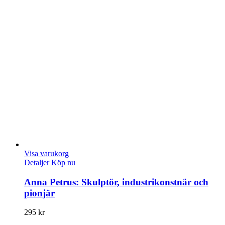
Visa varukorg
Detaljer
Köp nu
Anna Petrus: Skulptör, industrikonstnär och
pionjär
295
kr