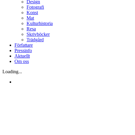
Design
Fotografi
Konst
Mat
Kulturhistoria
Resa
Skrivböcker
Trädgård
Författare
Pressinfo
Aktuellt
Om oss
Loading...