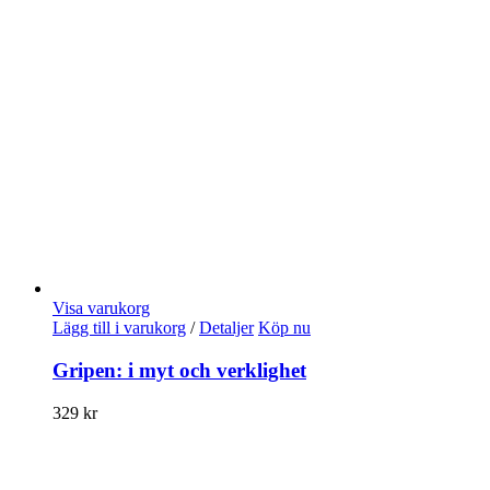
Visa varukorg
Lägg till i varukorg
/
Detaljer
Köp nu
Gripen: i myt och verklighet
329
kr