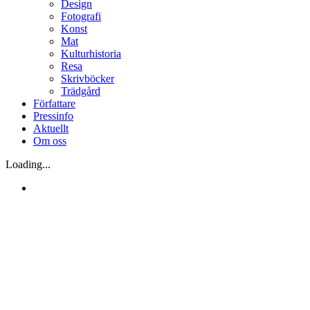
Design
Fotografi
Konst
Mat
Kulturhistoria
Resa
Skrivböcker
Trädgård
Författare
Pressinfo
Aktuellt
Om oss
Loading...