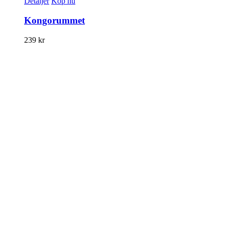
Detaljer
Köp nu
Kongorummet
239
kr