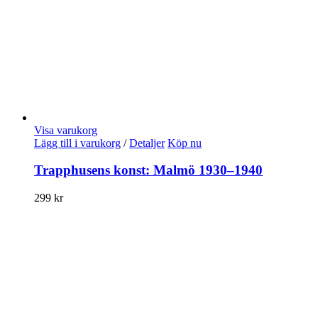
Visa varukorg
Lägg till i varukorg
/
Detaljer
Köp nu
Trapphusens konst: Malmö 1930–1940
299
kr