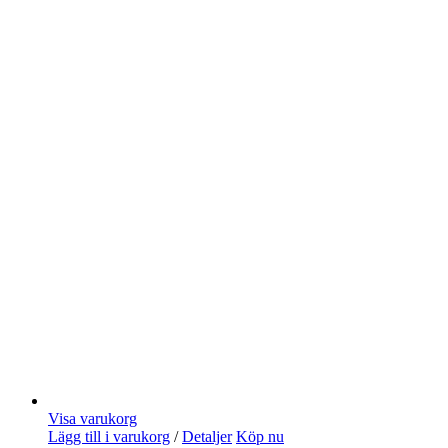
Visa varukorg
Lägg till i varukorg
/
Detaljer
Köp nu