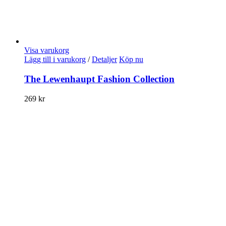
Visa varukorg
Lägg till i varukorg
/
Detaljer
Köp nu
The Lewenhaupt Fashion Collection
269
kr