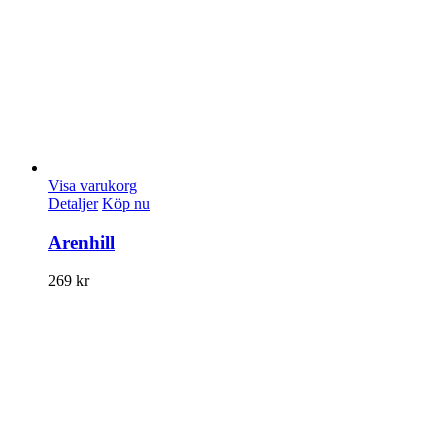
Visa varukorg
Detaljer
Köp nu
Arenhill
269
kr