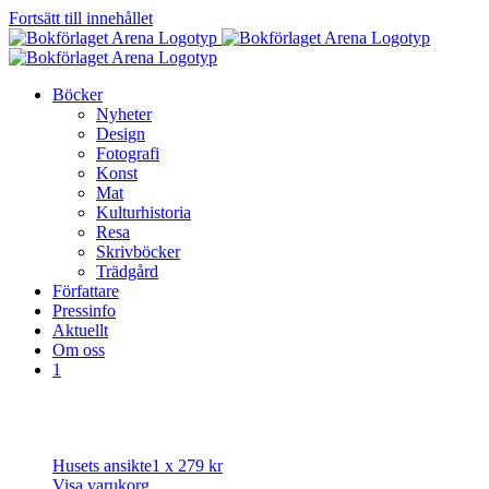
Fortsätt till innehållet
Böcker
Nyheter
Design
Fotografi
Konst
Mat
Kulturhistoria
Resa
Skrivböcker
Trädgård
Författare
Pressinfo
Aktuellt
Om oss
1
Husets ansikte
1 x
279
kr
Visa varukorg