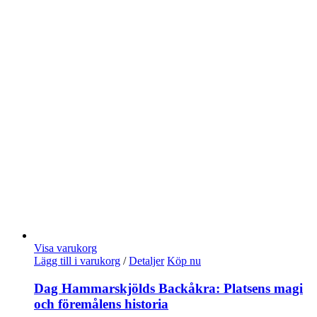
Visa varukorg
Lägg till i varukorg
/
Detaljer
Köp nu
Dag Hammarskjölds Backåkra: Platsens magi
och föremålens historia