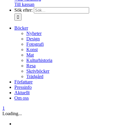
Till kassan
Sök efter:
Böcker
Nyheter
Design
Fotografi
Konst
Mat
Kulturhistoria
Resa
Skrivböcker
Trädgård
Författare
Pressinfo
Aktuellt
Om oss
1
Loading...