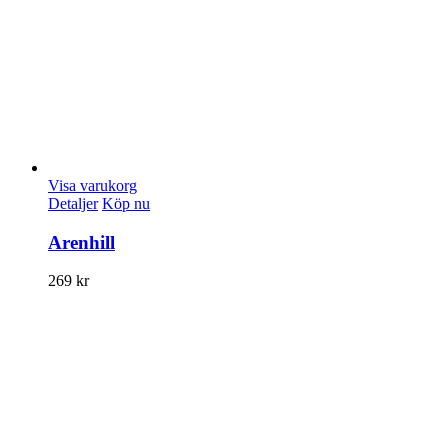
Visa varukorg
Detaljer
Köp nu
Arenhill
269
kr