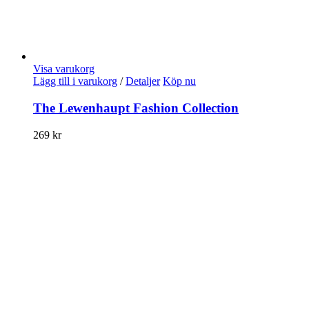
Visa varukorg
Lägg till i varukorg
/
Detaljer
Köp nu
The Lewenhaupt Fashion Collection
269
kr