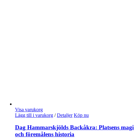
Visa varukorg
Lägg till i varukorg
/
Detaljer
Köp nu
Dag Hammarskjölds Backåkra: Platsens magi
och föremålens historia