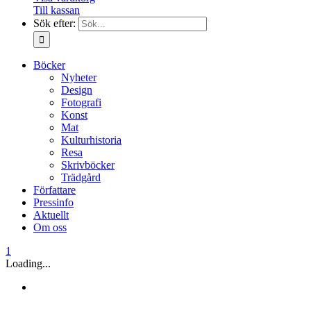
Till kassan
Sök efter:
Böcker
Nyheter
Design
Fotografi
Konst
Mat
Kulturhistoria
Resa
Skrivböcker
Trädgård
Författare
Pressinfo
Aktuellt
Om oss
1
Loading...