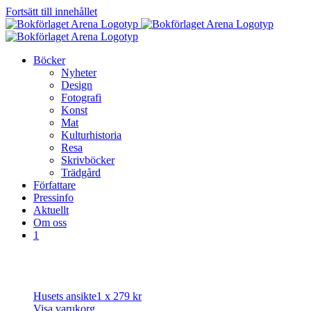
Fortsätt till innehållet
Böcker
Nyheter
Design
Fotografi
Konst
Mat
Kulturhistoria
Resa
Skrivböcker
Trädgård
Författare
Pressinfo
Aktuellt
Om oss
1
Husets ansikte
1 x
279
kr
Visa varukorg