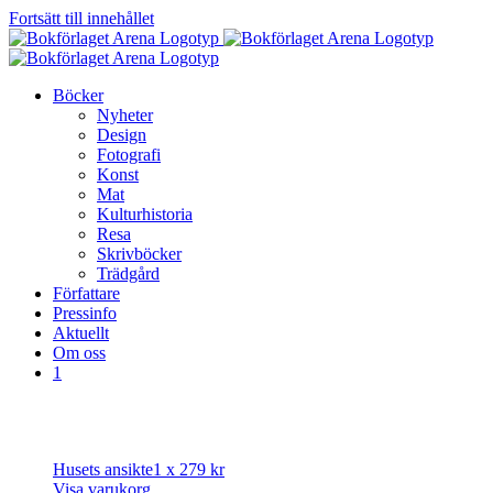
Fortsätt till innehållet
Böcker
Nyheter
Design
Fotografi
Konst
Mat
Kulturhistoria
Resa
Skrivböcker
Trädgård
Författare
Pressinfo
Aktuellt
Om oss
1
Husets ansikte
1 x
279
kr
Visa varukorg