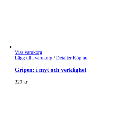
Visa varukorg
Lägg till i varukorg
/
Detaljer
Köp nu
Gripen: i myt och verklighet
329
kr