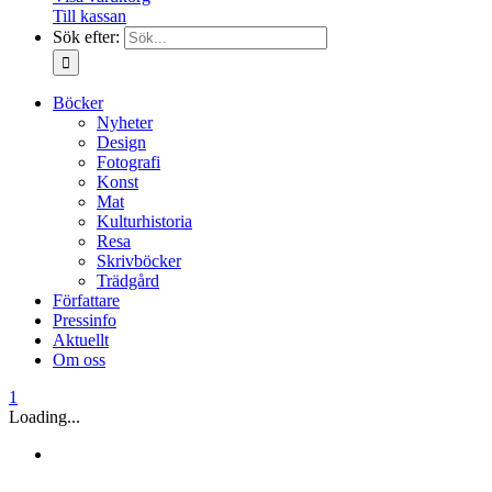
Till kassan
Sök efter:
Böcker
Nyheter
Design
Fotografi
Konst
Mat
Kulturhistoria
Resa
Skrivböcker
Trädgård
Författare
Pressinfo
Aktuellt
Om oss
1
Loading...