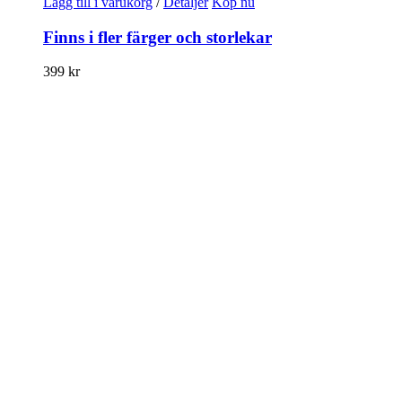
Lägg till i varukorg
/
Detaljer
Köp nu
Finns i fler färger och storlekar
399
kr