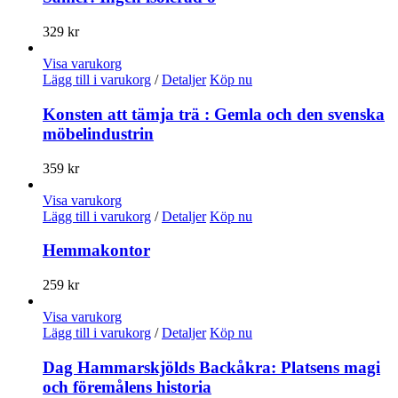
329
kr
Visa varukorg
Lägg till i varukorg
/
Detaljer
Köp nu
Konsten att tämja trä : Gemla och den svenska
möbelindustrin
359
kr
Visa varukorg
Lägg till i varukorg
/
Detaljer
Köp nu
Hemmakontor
259
kr
Visa varukorg
Lägg till i varukorg
/
Detaljer
Köp nu
Dag Hammarskjölds Backåkra: Platsens magi
och föremålens historia