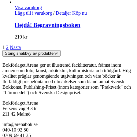
Visa varukorg
Lägg till i varukorg
/
Detaljer
Köp nu
Hejdå! Begravningsboken
219
kr
1
2
Nästa
Stäng snabbvy av produkten
×
Bokförlaget Arena ger ut illustrerad facklitteratur, främst inom
ämnen som foto, konst, arkitektur, kulturhistoria och trädgård. Hög
kvalitet präglar genomgående utgivningen och våra böcker är
flerfaldigt prisbelönta med utmärkelser som bland annat Svensk
Bokkonst, Publishing-Priset (inom kategorier som ”Praktverk” och
”Läromedel”) och Svenska Designpriset.
Bokförlaget Arena
Fersens väg 9 3 tr
211 42 Malmö
info@arenabok.se
040-10 92 50
0709-69 41 35