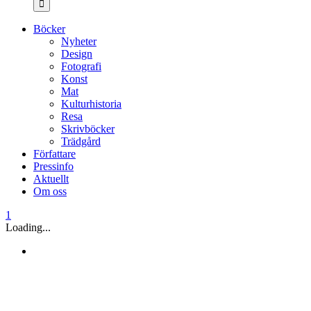
Böcker
Nyheter
Design
Fotografi
Konst
Mat
Kulturhistoria
Resa
Skrivböcker
Trädgård
Författare
Pressinfo
Aktuellt
Om oss
1
Loading...