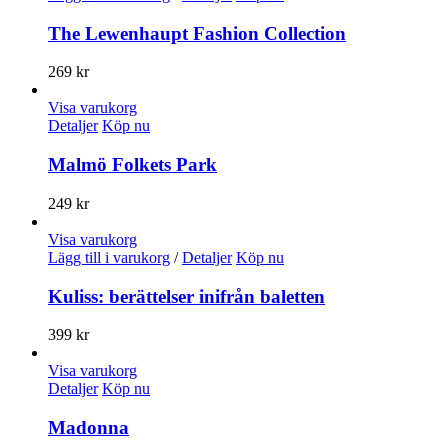
The Lewenhaupt Fashion Collection
269
kr
Visa varukorg
Detaljer
Köp nu
Malmö Folkets Park
249
kr
Visa varukorg
Lägg till i varukorg
/
Detaljer
Köp nu
Kuliss: berättelser inifrån baletten
399
kr
Visa varukorg
Detaljer
Köp nu
Madonna