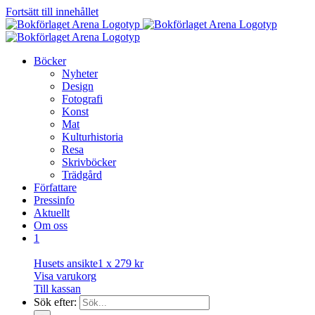
Fortsätt till innehållet
Böcker
Nyheter
Design
Fotografi
Konst
Mat
Kulturhistoria
Resa
Skrivböcker
Trädgård
Författare
Pressinfo
Aktuellt
Om oss
1
Husets ansikte
1 x
279
kr
Visa varukorg
Till kassan
Sök efter: