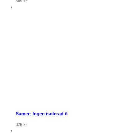
349
kr
p nu
Samer: Ingen isolerad ö
329
kr