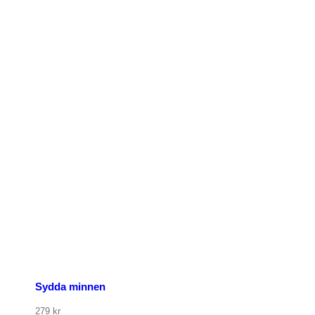
p nu
Sydda minnen
279
kr