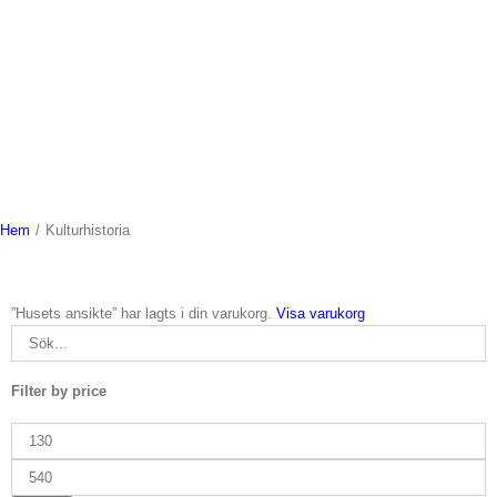
Hem
/
Kulturhistoria
”Husets ansikte” har lagts i din varukorg.
Visa varukorg
Filter by price
Min
pris
Max
pris