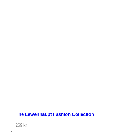
p nu
The Lewenhaupt Fashion Collection
269
kr