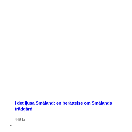
p nu
I det ljusa Småland: en berättelse om Smålands
trädgård
449
kr