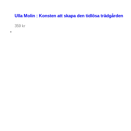
Ulla Molin : Konsten att skapa den tidlösa trädgården
359
kr
p nu