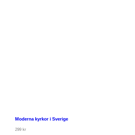
p nu
Moderna kyrkor i Sverige
299
kr