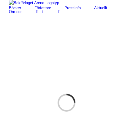
Fortsätt
Böcker
Författare
Pressinfo
Aktuellt
till
Om oss
1
innehållet
Loading...