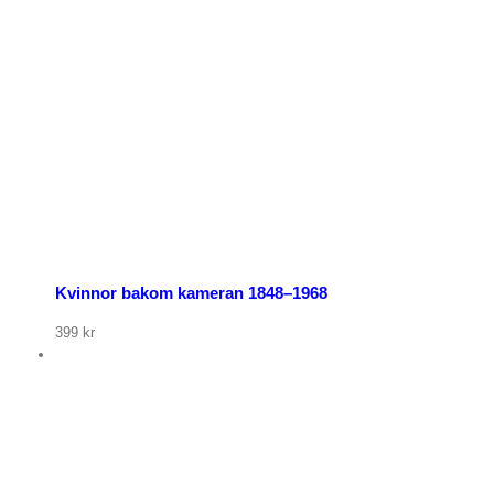
p nu
Kvinnor bakom kameran 1848–1968
399
kr