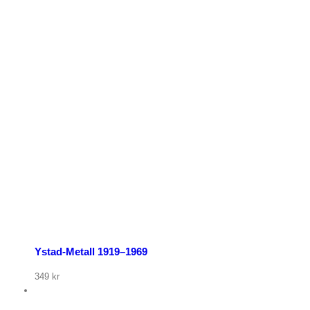
p nu
Ystad-Metall 1919–1969
349
kr