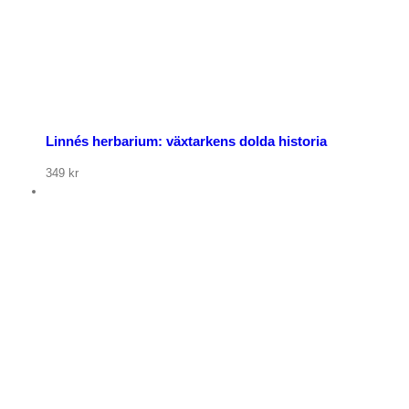
Linnés herbarium: växtarkens dolda historia
349
kr
p nu