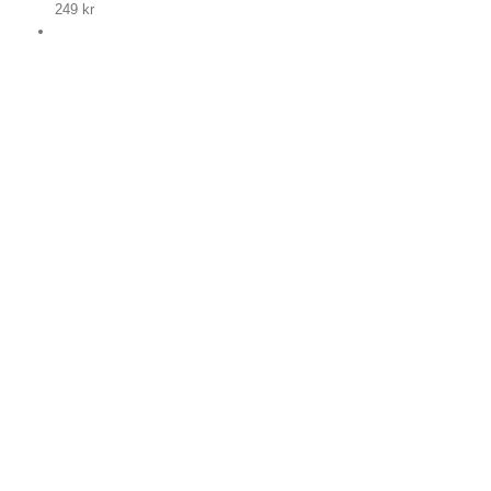
249
kr
p nu