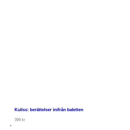
p nu
Kuliss: berättelser inifrån baletten
399
kr