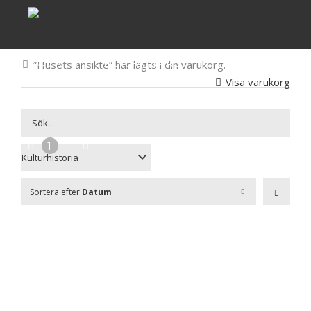
Fortsätt
till
innehållet
BÖCKER
FÖRFATTARE
”Husets ansikte” har lagts i din varukorg.
Visa varukorg
PRESSINFO
AKTUELLT
OM OSS
1
Sortera efter
Datum