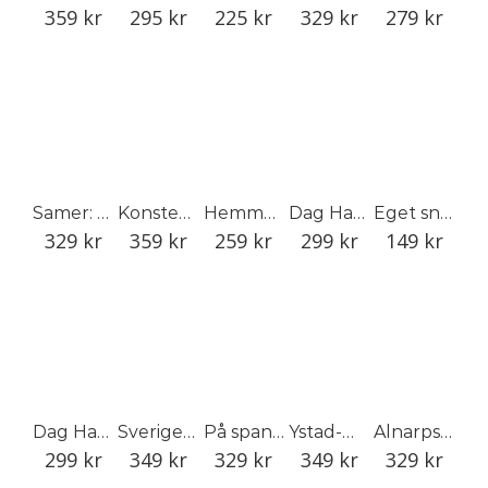
359
kr
295
kr
225
kr
329
kr
279
kr
Samer: Ingen isolerad ö
Konsten att tämja trä : Gemla och den svenska möbelindustrin
Hemmakontor
Dag Hammarskjölds Backåkra: Platsens magi och föremålens historia
Eget snus
329
kr
359
kr
259
kr
299
kr
149
kr
Dag Hammarskjöld’s Backåkra: The Magic of the Place and the History of its Objects
Sverige genom konstnärens öga
På spaning efter Lamino
Ystad-Metall 1919–1969
Alnarpsliv
299
kr
349
kr
329
kr
349
kr
329
kr