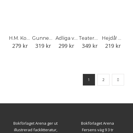
H.M. Konungens Hovstall
Gunnebo
Adliga vapensköldar i Sverige
Teaterns kläder
Hejdå! Begravningsboken
279
kr
319
kr
299
kr
349
kr
219
kr
1
2
Bokförlaget Arena ger ut
Bokförlaget Arena
illustrerad facklitteratur,
Fersens väg 9 3 tr