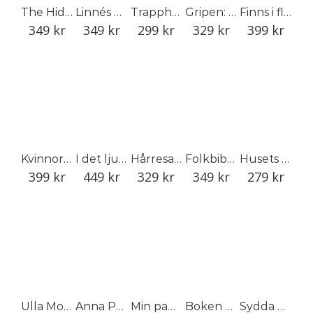
The Hidden Stories of the Linnean Herbarium
Linnés herbarium: växtarkens dolda historia
Trapphusens konst: Malmö 1930–1940
Gripen: i myt och verklighet
Finns i fler färger och storlekar
349
kr
349
kr
299
kr
329
kr
399
kr
Kvinnor bakom kameran 1848–1968
I det ljusa Småland: en berättelse om Smålands trädgård
Hårresande: Våmhuskullornas hårsmycken och vandringar
Folkbiblioteket
Husets ansikte
399
kr
449
kr
329
kr
349
kr
279
kr
Ulla Molin : Konsten att skapa den tidlösa trädgården
Anna Petrus: Skulptör, industrikonstnär och pionjär
Min pappa var en trädgårdens mästare
Boken om Gjuteriet
Sydda minnen