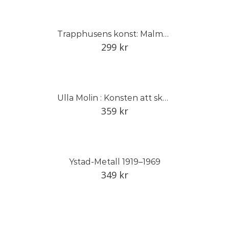
Trapphusens konst: Malmö 1930–1940
299
kr
Ulla Molin : Konsten att skapa den tidlösa trädgården
359
kr
Ystad-Metall 1919–1969
349
kr