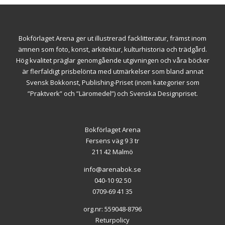
Bokförlaget Arena ger ut illustrerad facklitteratur, främst inom
ämnen som foto, konst, arkitektur, kulturhistoria och trädgård.
Hög kvalitet präglar genomgående utgivningen och våra böcker
är flerfaldigt prisbelönta med utmärkelser som bland annat
Svensk Bokkonst, Publishing-Priset (inom kategorier som
”Praktverk” och ”Läromedel”) och Svenska Designpriset.
Bokförlaget Arena
Fersens väg 9 3 tr
211 42 Malmö
info@arenabok.se
040-10 92 50
0709-69 41 35
org.nr: 559048-8796
Returpolicy