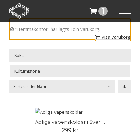
Fortsätt
1
till
innehållet
”Hemmakontor” har lagts i din varukorg.
Visa varukorg

Sortera efter
Namn
Adliga vapensköldar i Sverige
299
kr