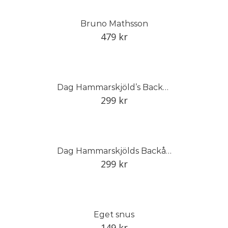
Bruno Mathsson
479
kr
Dag Hammarskjöld’s Backåkra: The Magic of the Place and the History of its Objects
299
kr
Dag Hammarskjölds Backåkra: Platsens magi och föremålens historia
299
kr
Eget snus
149
kr