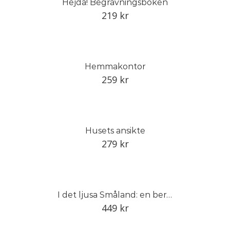
Hejdå! Begravningsboken
219
kr
Hemmakontor
259
kr
Husets ansikte
279
kr
I det ljusa Småland: en berättelse om Smålands trädgård
449
kr