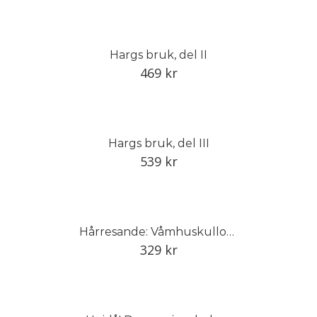
Hargs bruk, del II
469
kr
Hargs bruk, del III
539
kr
Hårresande: Våmhuskullornas hårsmycken och vandringar
329
kr