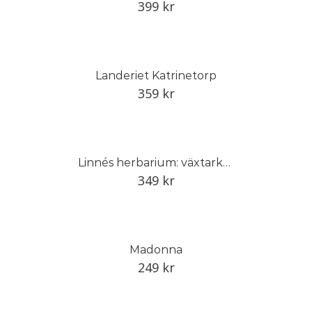
399
kr
Landeriet Katrinetorp
359
kr
Linnés herbarium: växtarkens dolda historia
349
kr
Madonna
249
kr