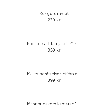
Kongorummet
239
kr
Konsten att tämja trä : Gemla och den svenska möbelindustrin
359
kr
Kuliss: berättelser inifrån baletten
399
kr
Kvinnor bakom kameran 1848–1968