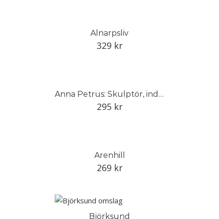
Alnarpsliv
329
kr
Anna Petrus: Skulptör, industrikonstnär och pionjär
295
kr
Arenhill
269
kr
Björksund