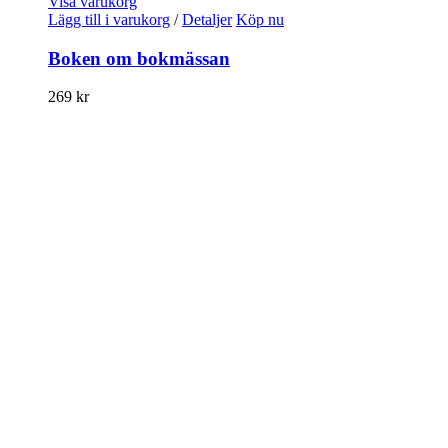
Visa varukorg
Lägg till i varukorg
/
Detaljer
Köp nu
Boken om bokmässan
269
kr