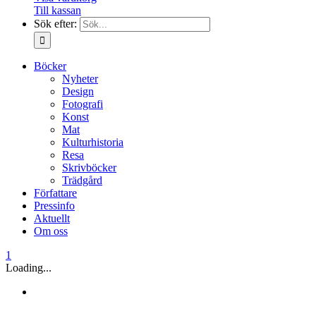
Till kassan
Sök efter:
Böcker
Nyheter
Design
Fotografi
Konst
Mat
Kulturhistoria
Resa
Skrivböcker
Trädgård
Författare
Pressinfo
Aktuellt
Om oss
1
Loading...