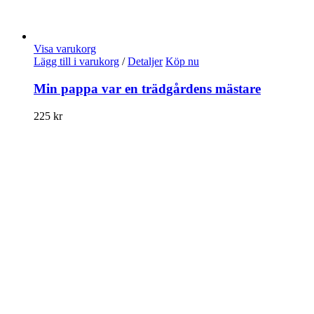
Visa varukorg
Lägg till i varukorg
/
Detaljer
Köp nu
Min pappa var en trädgårdens mästare
225
kr