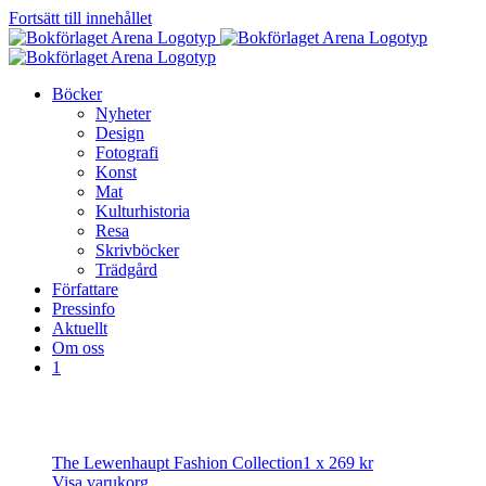
Fortsätt till innehållet
Böcker
Nyheter
Design
Fotografi
Konst
Mat
Kulturhistoria
Resa
Skrivböcker
Trädgård
Författare
Pressinfo
Aktuellt
Om oss
1
The Lewenhaupt Fashion Collection
1 x
269
kr
Visa varukorg