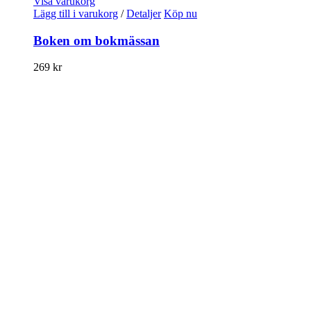
Visa varukorg
Lägg till i varukorg
/
Detaljer
Köp nu
Boken om bokmässan
269
kr