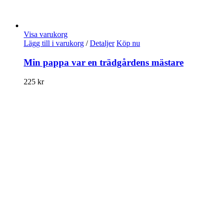
Visa varukorg
Lägg till i varukorg
/
Detaljer
Köp nu
Min pappa var en trädgårdens mästare
225
kr