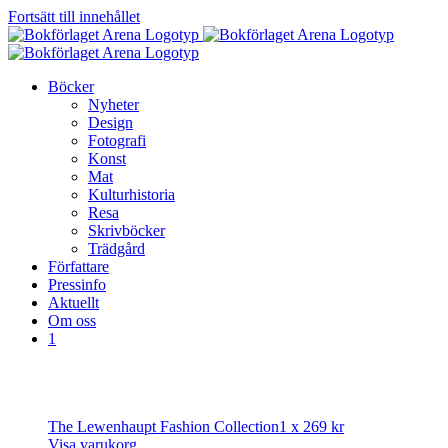
Fortsätt till innehållet
Böcker
Nyheter
Design
Fotografi
Konst
Mat
Kulturhistoria
Resa
Skrivböcker
Trädgård
Författare
Pressinfo
Aktuellt
Om oss
1
The Lewenhaupt Fashion Collection
1 x
269
kr
Visa varukorg