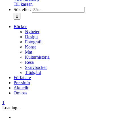
Till kassan
Sök efter:
Böcker
Nyheter
Design
Fotografi
Konst
Mat
Kulturhistoria
Resa
Skrivböcker
Trädgård
Författare
Pressinfo
Aktuellt
Om oss
1
Loading...