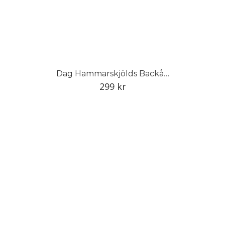
Dag Hammarskjölds Backåkra: Platsens magi och föremålens historia
299
kr