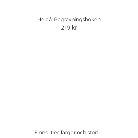
Hejdå! Begravningsboken
219
kr
Finns i fler färger och storlekar