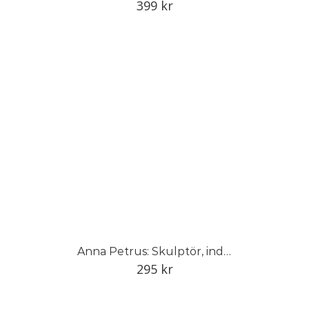
399
kr
Anna Petrus: Skulptör, industrikonstnär och pionjär
295
kr