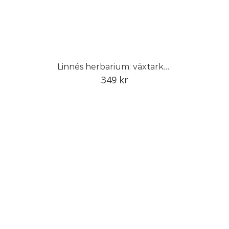
Linnés herbarium: växtarkens dolda historia
349
kr