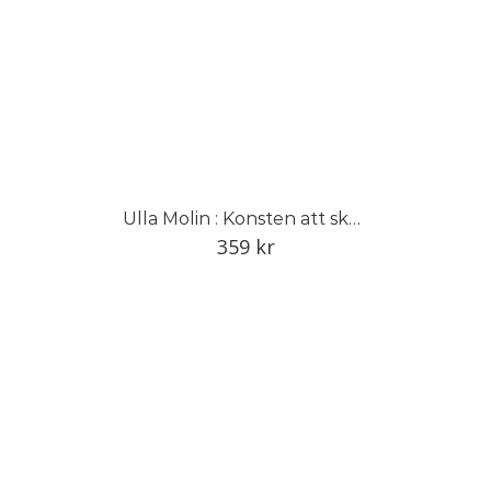
Ulla Molin : Konsten att skapa den tidlösa trädgården
359
kr