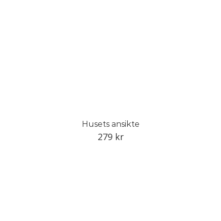
Husets ansikte
279
kr