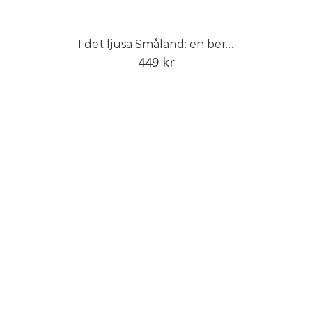
I det ljusa Småland: en berättelse om Smålands trädgård
449
kr