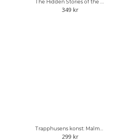
The Hidden Stories of the Linnean Herbarium
349
kr
Trapphusens konst: Malmö 1930–1940
299
kr