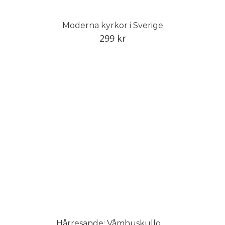
Moderna kyrkor i Sverige
299
kr
Hårresande: Våmhuskullornas hårsmycken och vandringar