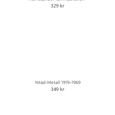
329
kr
Ystad-Metall 1919–1969
349
kr