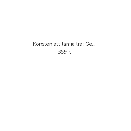
Konsten att tämja trä : Gemla och den svenska möbelindustrin
359
kr