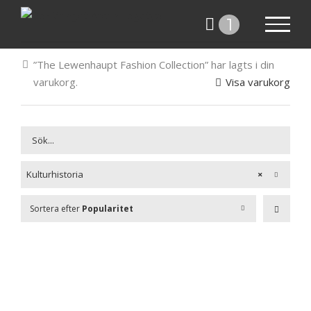
Fortsätt
1
till
innehållet
”The Lewenhaupt Fashion Collection” har lagts i din
varukorg.
Visa varukorg
Kulturhistoria
×
Sortera efter
Popularitet