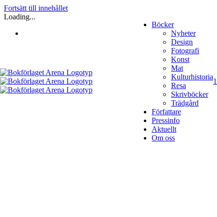
Fortsätt till innehållet
Loading...
Böcker
Nyheter
Design
Fotografi
Konst
Mat
Kulturhistoria
1
Resa
Skrivböcker
Trädgård
Författare
Pressinfo
Aktuellt
Om oss