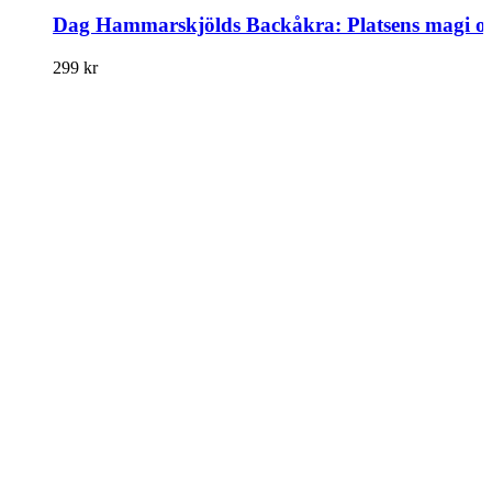
Dag Hammarskjölds Backåkra: Platsens magi och
299
kr