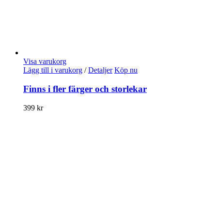
Visa varukorg
Lägg till i varukorg
/
Detaljer
Köp nu
Finns i fler färger och storlekar
399
kr