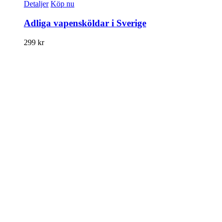
Detaljer
Köp nu
Adliga vapensköldar i Sverige
299
kr