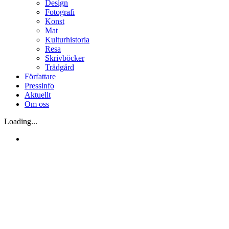
Design
Fotografi
Konst
Mat
Kulturhistoria
Resa
Skrivböcker
Trädgård
Författare
Pressinfo
Aktuellt
Om oss
Loading...