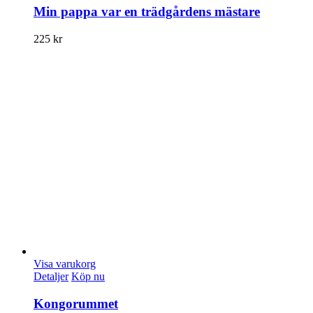
Min pappa var en trädgårdens mästare
225
kr
Visa varukorg
Detaljer
Köp nu
Kongorummet