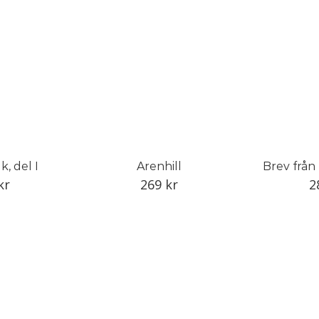
, del I
Arenhill
Brev från
kr
269
kr
2