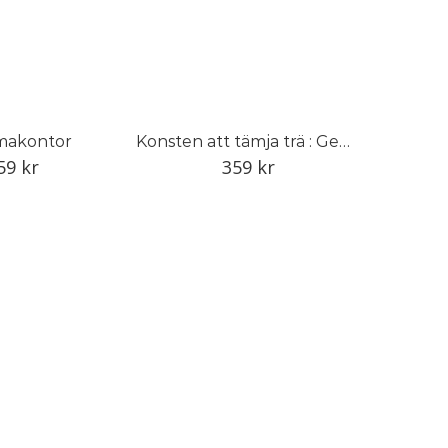
akontor
Konsten att tämja trä : Gemla och den svenska möbelindustrin
59
kr
359
kr