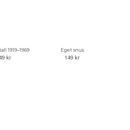
all 1919–1969
Eget snus
49
kr
149
kr