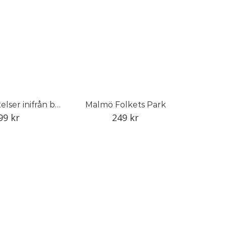
Kuliss: berättelser inifrån baletten
Malmö Folkets Park
99
kr
249
kr