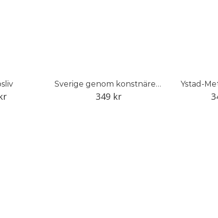
sliv
Sverige genom konstnärens öga
Ystad-Met
kr
349
kr
3