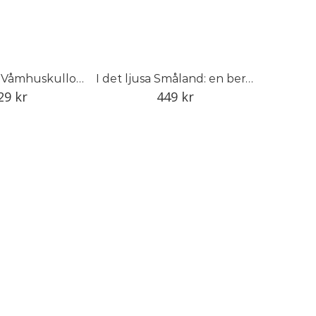
Hårresande: Våmhuskullornas hårsmycken och vandringar
I det ljusa Småland: en berättelse om Smålands trädgård
29
kr
449
kr