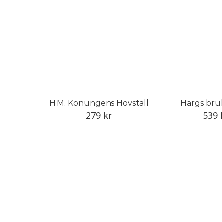
H.M. Konungens Hovstall
Hargs bruk,
279
kr
539