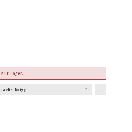
slut i lager.
era efter
Betyg