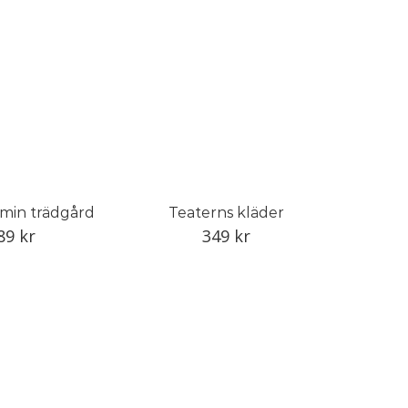
 min trädgård
Teaterns kläder
89
kr
349
kr