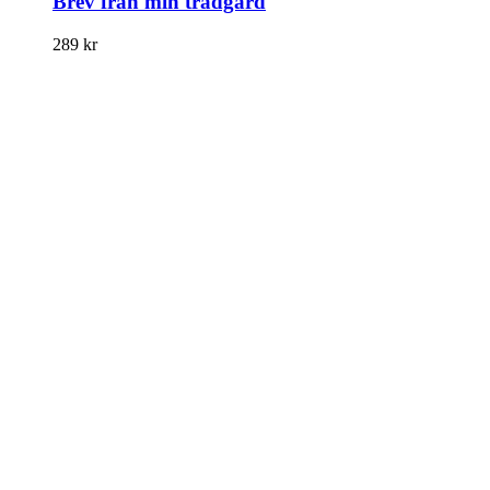
Brev från min trädgård
289
kr