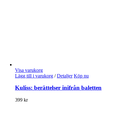
Visa varukorg
Lägg till i varukorg
/
Detaljer
Köp nu
Kuliss: berättelser inifrån baletten
399
kr