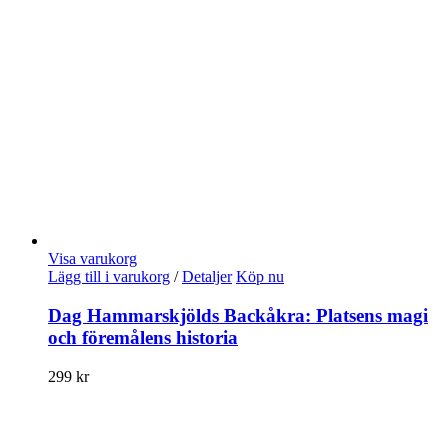
Visa varukorg
Lägg till i varukorg
/
Detaljer
Köp nu
Dag Hammarskjölds Backåkra: Platsens magi
och föremålens historia
299
kr