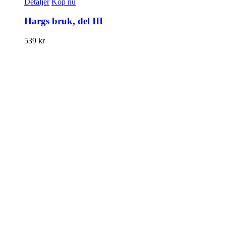
Detaljer
Köp nu
Hargs bruk, del III
539
kr