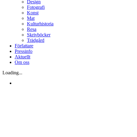
Design
Fotografi
Konst
Mat
Kulturhistoria
Resa
Skrivböcker
Trädgård
Författare
Pressinfo
Aktuellt
Om oss
Loading...