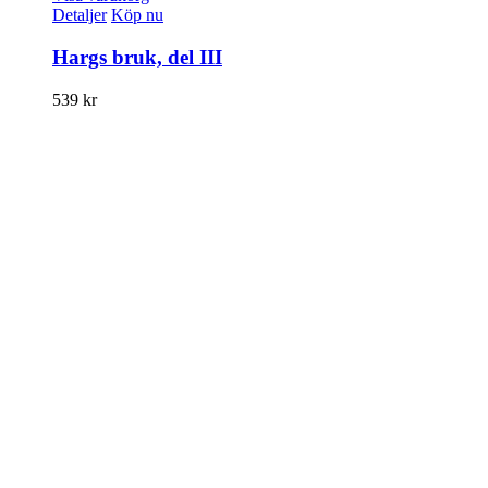
Detaljer
Köp nu
Hargs bruk, del III
539
kr