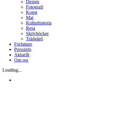
Design
Fotografi
Konst
Mat
Kulturhistoria
Resa
Skrivböcker
Trädgård
Författare
Pressinfo
Aktuellt
Om oss
Loading...