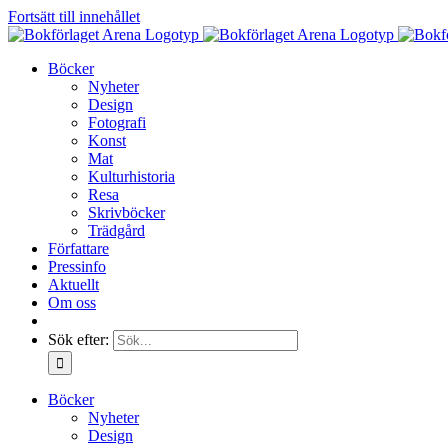
Fortsätt till innehållet
Böcker
Nyheter
Design
Fotografi
Konst
Mat
Kulturhistoria
Resa
Skrivböcker
Trädgård
Författare
Pressinfo
Aktuellt
Om oss
Sök efter:
Böcker
Nyheter
Design