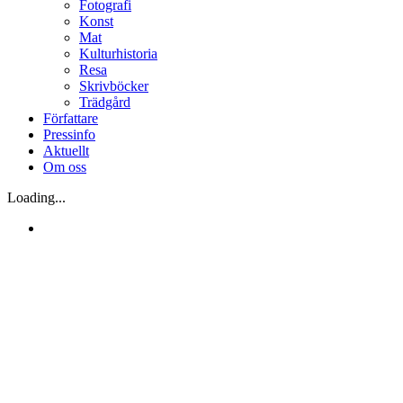
Fotografi
Konst
Mat
Kulturhistoria
Resa
Skrivböcker
Trädgård
Författare
Pressinfo
Aktuellt
Om oss
Loading...