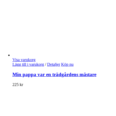
Visa varukorg
Lägg till i varukorg
/
Detaljer
Köp nu
Min pappa var en trädgårdens mästare
225
kr