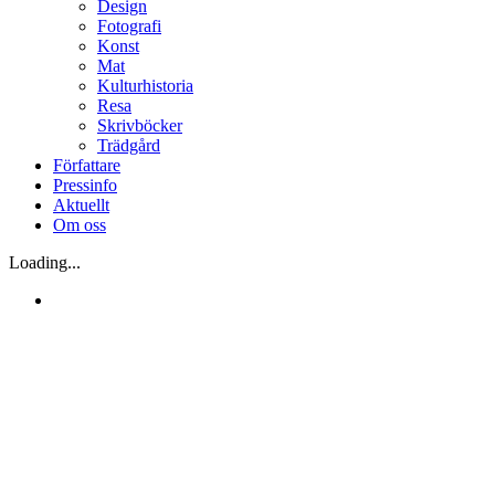
Design
Fotografi
Konst
Mat
Kulturhistoria
Resa
Skrivböcker
Trädgård
Författare
Pressinfo
Aktuellt
Om oss
Loading...